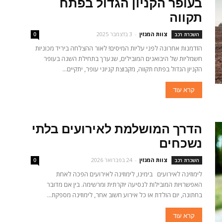
בעופר הקניון הגדול בפתח
תקווה
צוות המגזין
-
3 בדצמבר 2025
השכרת רכב
0
הזדמנות אחרונה לפני עליות המיסים! לאור ההצלחה ביריד מכוניות
חשמליות של היבואנים המובילים, שנערך בתחילת השנה בעופר
הקניון הגדול בפתח תקווה, מקבוצת קניוני עופר, יתקיים...
קרא עוד
הדרך המושלמת לאירועים בלתי
נשכחים
צוות המגזין
-
24 בפברואר 2026
השכרת רכב
0
לימוזינה לאירועים בימינו, לימוזינה לאירועים הפכה לאחת
האפשרויות המובילות לנסיעה יוקרתית ומרשימה. בין אם מדובר
בחתונה, יום הולדת או כל אירוע חשוב אחר, לימוזינה מספקת...
קרא עוד