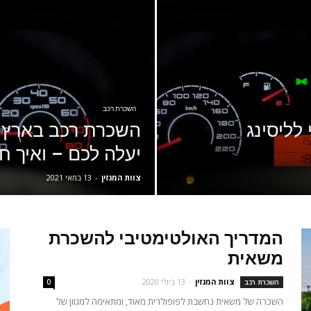
השכרת רכב
לליסינג
השכרת רכב בארץ:
יעלה לכם – ואיך ח
צוות המגזין
-
13 במאי 2021
המדריך האולטימטיבי להשכרת
משאית
צוות המגזין
-
13 ביולי 2020
השכרת רכב
0
השכרה של משאית נחשבת לפופולרית מאוד, ומתאימה למגוון של