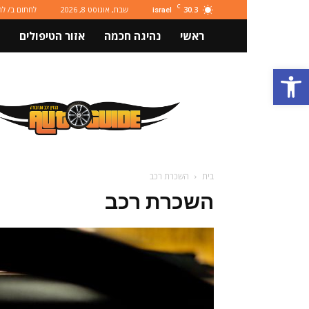
C
30.3
שבת, אוגוסט 8, 2026
לחתום ב/ ל
israel
ראשי
נהיגה חכמה
אזור הטיפולים
פתח סרגל נגישות
מגזין
רכב
ותחבורה
Autoguide
בית
השכרת רכב
השכרת רכב