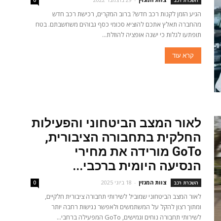
השכרת רכב
0
הגיע הזמן לקנות רכב חדש? ברוב המקרים, רכישת רכב חדש
מהחברה תאלץ אתכם להוציא סכומי כסף גבוהים משחשבתם. בטח
תופתעו לגלות כי ישנה אופציה להוזלת...
קרא עוד
לאור המצב הביטחוני והפעילות
החלקית בתחבורה הציבורית,
GoTo מורידה את מחירי
הנסיעה היומית ברכבי...
צוות המגזין
-
18 ביוני 2025
השכרת רכב
0
לאור המצב הביטחוני שמוביל לשירותי תחבורה ציבורית חלקיים,
ומתוך רצון להקל על המשתמשים ולאפשר נגישות רחבה יותר
לשירותי תחבורה נוחים וגמישים, GoTo המפעילה ברחבי...