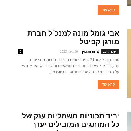
קרא עוד
אבי גומל מונה למנכ"ל חברת
מורגן קפיטל
צוות המגזין
-
30 ביוני 2025
השכרת רכב
0
גומל, חוזר לאחר 21 שנים לשורות החברה- המתמחה בליסינג
תפעולי וניהול ציי רכב מסחריים ומשאיות בתפקידו הוא יהיה אחראי
על הובלת מהלכים אסטרטגיים ופיתוח מוצרים...
קרא עוד
יריד מכוניות חשמליות ענק של
כל המותגים המובילים יערך