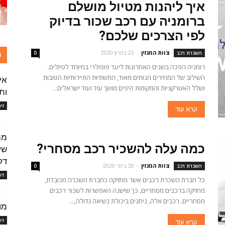
איך ליהנות מטיול מושלם
ברומניה עם רכב שכור בדיוק
לפי הצרכים שלכם?
צוות המגזין
-
23 במרץ 2020
כ
השכרת רכב
0
רומניה הפכה בשנים האחרונות ליעד פופולרי במיוחד לטיולים.
השילוב של המחירים הנוחים מאוד, התשתיות התיירותיות הטובות
אי
ושלל האטרקציות והמקומות היפים מושך עוד ועוד ישראלים...
ות
זי
קרא עוד
כמה עלה להשכיר רכב מסחרי?
דקו
צוות המגזין
-
30 ביוני 2020
השכרת רכב
0
דע
כל חברת השכרת רכבים אשר מחזיקה כחברת השכרה מכובדת,
מחזיקה ברכבים מסחריים, כך שישנה האפשרות לשכור רכבים
מסחריים. רכבים אלה, ניחנים ביכולת נשיאה גדולה,...
מו
זי
קרא עוד