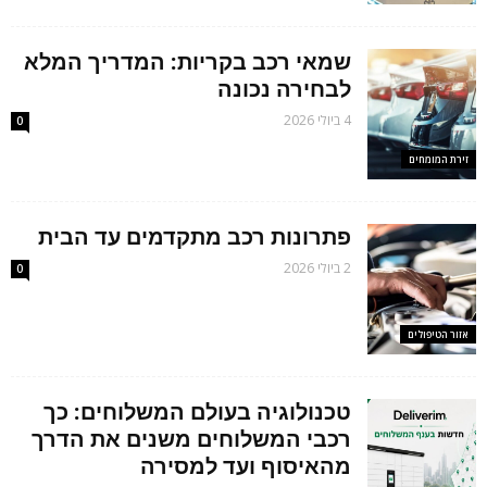
of the web sites that are established on-line are carried out in such
a manner so as to make sure that you are getting provided the very
best attainable options at as cheap rates as attainable.
שמאי רכב בקריות: המדריך המלא
לבחירה נכונה
4 ביולי 2026
0
זירת המומחים
פתרונות רכב מתקדמים עד הבית
2 ביולי 2026
0
אזור הטיפולים
טכנולוגיה בעולם המשלוחים: כך
רכבי המשלוחים משנים את הדרך
מהאיסוף ועד למסירה