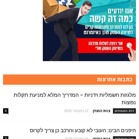
כתבות אחרונות
מלגזות חשמליות וידניות – המדריך המלא למניעת תקלות
נפוצות
צוות המגזין
-
22 בדצמבר 2020
זירת המומחים
0
היפנים הבינו: העובי לא קובע והרכב כן צריך לקרוס
צוות המגזין
-
15 באפריל 2018
אזור הטיפולים
0