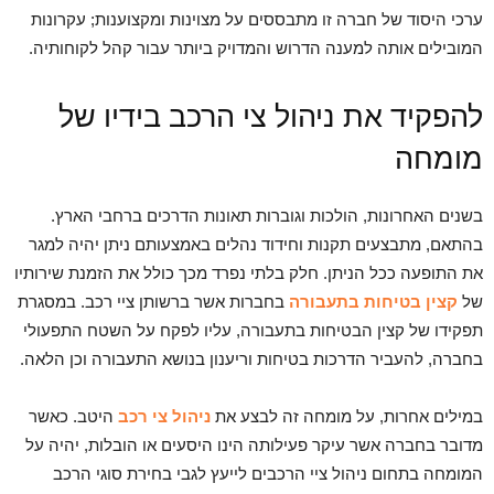
ערכי היסוד של חברה זו מתבססים על מצוינות ומקצוענות; עקרונות
המובילים אותה למענה הדרוש והמדויק ביותר עבור קהל לקוחותיה.
להפקיד את ניהול צי הרכב בידיו של
מומחה
בשנים האחרונות, הולכות וגוברות תאונות הדרכים ברחבי הארץ.
בהתאם, מתבצעים תקנות וחידוד נהלים באמצעותם ניתן יהיה למגר
את התופעה ככל הניתן. חלק בלתי נפרד מכך כולל את הזמנת שירותיו
של
קצין בטיחות בתעבורה
בחברות אשר ברשותן ציי רכב. במסגרת
תפקידו של קצין הבטיחות בתעבורה, עליו לפקח על השטח התפעולי
בחברה, להעביר הדרכות בטיחות וריענון בנושא התעבורה וכן הלאה.
במילים אחרות, על מומחה זה לבצע את
ניהול צי רכב
היטב. כאשר
מדובר בחברה אשר עיקר פעילותה הינו היסעים או הובלות, יהיה על
המומחה בתחום ניהול ציי הרכבים לייעץ לגבי בחירת סוגי הרכב