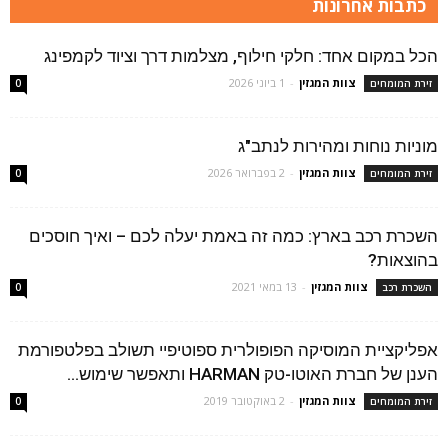
כתבות אחרונות
הכל במקום אחד: חלקי חילוף, מצלמות דרך וציוד לקמפינג
צוות המגזין
-
1 ביוני 2026
זירת המומחים
0
מוניות נוחות ומהירות לנתב"ג
צוות המגזין
-
2 בפברואר 2026
זירת המומחים
0
השכרת רכב בארץ: כמה זה באמת יעלה לכם – ואיך חוסכים
בהוצאות?
צוות המגזין
-
13 במאי 2021
השכרת רכב
0
אפליקציית המוסיקה הפופולרית ספוטיפיי תשולב בפלטפורמת
הענן של חברת האוטו-טק HARMAN ותאפשר שימוש...
צוות המגזין
-
2 באוקטובר 2019
זירת המומחים
0