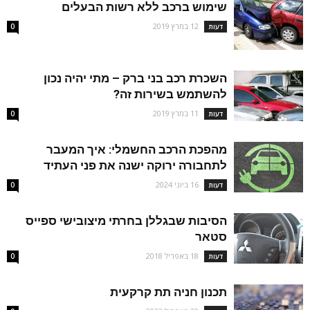
שימוש ברכב ללא רשות הבעלים
12 במרץ 2019
דעות
0
השכרת רכב בני ברק – מתי יהיה נכון
להשתמש בשירות זה?
11 במרץ 2019
דעות
0
מהפכת הרכב החשמלי: איך המעבר
לתחבורה ירוקה ישנה את פני העתיד
16 ביוני 2024
דעות
0
הסיבות שבגללן בחרתי מיצובישי ספייס
סטאר
18 באפריל 2018
דעות
0
תכנון חניה תת קרקעית