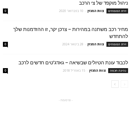
ניהול מוקפד של צי הרכב
צוות המגזין
-
10 בפברואר 2020
זירת המומחים
0
מחיר רכב משתנה במהירות – צרכן יקר, זו ההזדמנות שלך
להתחדש
צוות המגזין
-
28 בינואר 2024
זירת המומחים
0
לכבוד עונת הטיולים שבשיאה – גאדג'טים חדשים לרכב
צוות המגזין
-
15 באפריל 2018
נהיגה חכמה
0
- פרסומת -