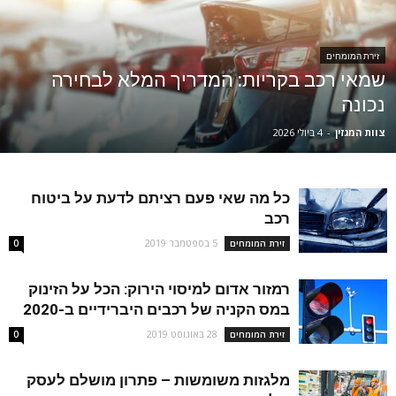
זירת המומחים
שמאי רכב בקריות: המדריך המלא לבחירה
נכונה
צוות המגזין
-
4 ביולי 2026
כל מה שאי פעם רציתם לדעת על ביטוח
רכב
5 בספטמבר 2019
זירת המומחים
0
רמזור אדום למיסוי הירוק: הכל על הזינוק
במס הקניה של רכבים היברידיים ב-2020
28 באוגוסט 2019
זירת המומחים
0
מלגזות משומשות – פתרון מושלם לעסק