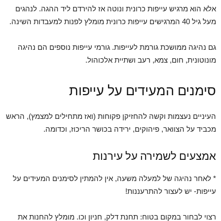
אלא הוא מרגיש עייפות כרונית ונוטה אז להירדם ליד ההגה. לנהגים
מעל גיל 40 המרגישים עייפות כרונית מומלץ לפנות למעבדות השינה.
גם נהיגה ממושכת גורמת לעייפות. גורמי עייפות נוספים הם נהיגה
מונוטונית, חום, צמא, רעב ושתיית אלכוהול.
סימנים המעידים על עייפות
העיניים נעצמות וקשה להחזיקן פקוחות (ואז מתחילים למצמץ), הראש
מכביד על הצוואר, פיהוקים, ירידה בכושר הריכוז, וכדומה.
אמצעים לשמירה על עירנות
* לאחר נהיגה של למעלה משעה, אין להמתין לסימנים המעידים על
עייפות- יש לעצור להתרעננות!
רצוי לבחור במקום בטוח: תחנת דלק, חניון וכו. מומלץ להחנות את