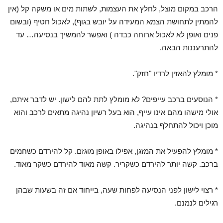
הרכב במקום מוצל, לחלץ את העצמות, לשתות מים או משקה קל (אין
להמתין לתחושת הצמא המעידה על יובש בגוף), לאכול חטיף (ובשום
פנים ואופן לא לאכול ארוחה כבדה ) ואפשר להמשיך בנסיעה… עד
להתרעננות הבאה.
* מומלץ להאזין לרדיו "חזק".
* הנוסעים ברכב עייפים? לא מומלץ לתת להם לישון. יש לדבר איתם,
אולי מישהו מהם אינו עייף, הוא בעל רשיון נהיגה מתאים לרכב והוא
מוכן ויכול להתחלף בנהיגה.
* מומלץ להפעיל את המזגן, אפילו באופן מוגזם. קל להירדם כשחמים
ברכב. קשה יותר להירדם כשקריר. קשה מאוד להירדם כשקר מאוד.
* רצוי לישון לפני הנסיעה לפחות שעה, בייחוד אם זה בשעות שבהן
רגילים לנמנם.