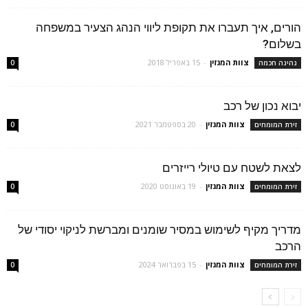
הורים, איך תעברו את תקופת ליווי הנהג הצעיר במשפחה
בשלום?
צוות המגזין
-
15 באפריל 2018
נהיגה חכמה
0
יבוא נכון של רכב
צוות המגזין
-
20 בספטמבר 2021
זירת המומחים
0
לצאת לשטח עם טיולי רייזרים
צוות המגזין
-
19 באוגוסט 2020
זירת המומחים
0
מדריך מקיף לשימוש במסיר שומנים ומברשת לניקוי יסודי של
הרכב
צוות המגזין
-
15 בפברואר 2024
זירת המומחים
0