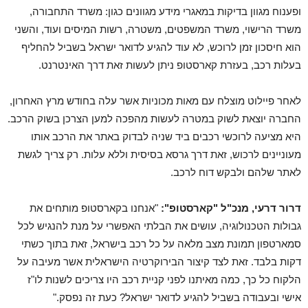
ופענוח מגוון בדיקות במאגרי מידע מגוונים כגון: משרד התחבורה,
משרד הרישוי, משרד המשפטים, משטרה, רשות המיסים ועוד, והשני
הוא חיסכון זמן לרוכש, לא עוד להגיע לדואר ישראל בשביל להחליף
בעלות רכב, בעזרת קארסטופ ניתן לעשות זאת דרך האינטרנט.
לאחר פיילוט מוצלח עם מאות מכוניות אשר עלה בחודש מרץ האחרון,
החברה יוצאת לשוק במטרה לעשות מהפכה למען הצרכן בשוק הרכב.
היא מציעה לרוכשי רכבים ביד שניה לבדוק באתר את הרכב אותו
מעוניינים לרכוש, זאת דרך גרסא בסיסית וללא עלות. רק צריך לגשת
לאתר שלהם ולבקש דוח לרכב.
דרור דרעי, מנכ"ל "קארסטופ":
"אנחנו בקארסטופ מותחים את
גבולות הטכנולוגיה, עושים את הבלתי האפשרי על מנת להנגיש לכל
סמארטפון תמונת מצב מלאה על כל רכב בישראל, זאת בתוך כשתי
דקות בלבד. זאת לצד קיצור הבירוקרטיה הישראלית אשר מעיבה על
הלקוח כל כך, כמה מאיתנו לפני קניית רכב היו צריכים לשנות לו"ז
אישי ובעבודה בשביל להגיע לדואר ישראל? כעת זה נפסק."