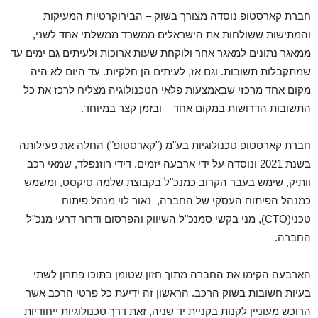
חברת קארסטופ נוסדה מצורך בשוק – הבירוקרטיות המעיקות
והמתישות ששולחות את הישראלים ממשרד ממשלתי אחד לשני,
ממאגר נתונים למאגר אחר ולוקחת שעות ארוכות ולעיתים גם ימים עד
שמתקבלות תשובות. וגם אז, לעיתים הן חלקיות. עד היום לא היה
מקום אחד מרכזי שבאמצעות פלאי הטכנולוגיה מצליח לרכז את כל
התשובות הדרושות במקום אחד – ובזמן קצר במיוחד.
חברת קארסטופ טכנולוגיות בע"מ ("קארסטופ") החלה את פעילותה
בשנת 2021 ונוסדה על ידי ארבעה יזמים. דידי רוזנפלד, שמאי רכב
וותיק, שימש בעבר הקרוב כמנכ"ל בקבוצת שלמה סיקסט, ומשמש
כמנהל הפיתוח העסקי של החברה, נאור לוי מנהל פיתוח
טכני(CTO), מני בקשי סמנכ"ל השיווק והפרסום ודרור דרעי מנכ"ל
החברה.
הארבעה הקימו את החברה מתוך חזון שטומן בתוכו פתרון לשתי
בעיות חשובות בשוק הרכב. הראשון זה ידיעת כל פרטי הרכב אשר
הרוכש מעוניין לקנות בקניית יד שניה, זאת דרך טכנולוגיות ייחודיות