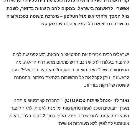
קונים אוטו יד שנייה ורוצים לדעת שלא עובדים עליכם? עכשיו זה
אפשרי. לראשונה בישראל: במקום לחכות שעות בדואר, לשבת
מול המסך ולהתייאש מול הטלפון – מערכת פשוטה בטכנולוגיה
חדשנית תביא את כל המידע הנדרש בזמן קצר
ישראלים רבים מכירים את הסיטואציה הבאה: רגע לפני שהולכים
להעביר בעלות ולרכוש רכב חדש פתאום מתעוררת הדאגה. מה
ההיסטוריה שלו? האם הוא עבר תאונות? האם עובדים עליי? כעת,
לראשונה, ניתן לקבל את כל התשובות בלחיצת כפתור ובהמתנה
פשוטה של דקות בודדות.
נאור לוי -מנהל פיתוח טכני(
CTO
)
: " בחברת קארסטופ פיתחנו
מערך רובוטים וטכנולוגיות מתקדמות על מנת לאסוף, לאגור לעבד
מידע בזמן אמת ולהנגיש דוח מידע מקיף בתוך 2 דקות בלבד, באופן
אוטומטי לחלוטין ללא מעורבות אנושית"