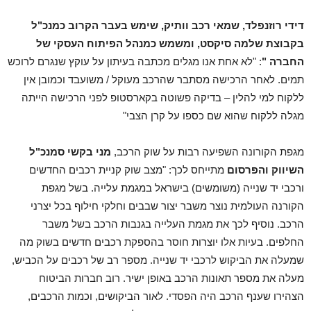
דידי רוזנפלד,
שמאי רכב וותיק, שימש בעבר הקרוב כמנכ"ל
בקבוצת שלמה סיקסט, ומשמש כמנהל הפיתוח העסקי של
החברה "
: "לא אחת אנו מגלים מכתבה בעיתון על עוקץ שנגרם לרוכש
תמים. לאחר הרכישה מסתבר שהרכב מעוקל / משועבד וכמובן אין
ללקוח למי להלין – בדיקה פשוטה בקארסטופ לפני הרכישה הייתה
מגלה ללקוח שהוא שם כספו על קרן הצבי"
מגפת הקורונה השפיעה רבות על שוק הרכב,
מני בקשי סמנכ"ל
השיווק והפרסום
מתייחס לכך: "מצב שוק קניית רכבים החדשים
ורכבי יד שנייה (משומשים) בישראל במגמת עלייה. בשל מגפת
הקורנה העולמית נוצר משבר יצור שבבים וחלקי חילוף בכל יצרני
הרכב. נוסיף לכך את מגמת העלייה בגנבות הרכב בשל משבר
החלפים. בעיות אלו יוצרות חוסר בהספקת רכבים חדשים בשוק מה
שמעלה את הביקוש לרכבי יד שנייה. מספר רב של רכבים על הכביש,
מעלה את מספר תאונות הרכב באופן ישיר. רוב חברות הביטוח
הצהירו שענף הרכב היה הפסדי. לאור הביקושים, וכמות הרכבים,