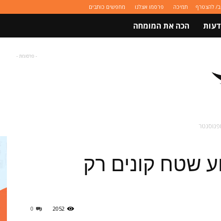
ב/ להצטרף
תמיכה
פרסמו אצלנו
מחפשים כותבים
דעות
הכה את המומחה
- פרסומת -
ופנוסנטר
ע שטח קונים רק
0
2052