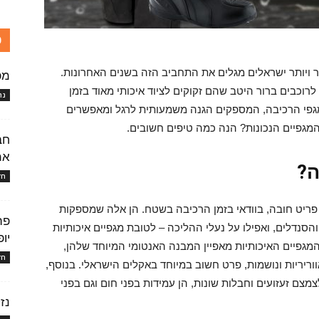
כ
ר ויותר ישראלים מגלים את התחביב הזה בשנים האחרונות.
מפ
וכבים ברור היטב שהם זקוקים לציוד איכותי מאוד בזמן
נה
מגפי הרכיבה, המספקים הגנה משמעותית לרגל ומאפשרים
מגפיים הנכונות? הנה כמה טיפים חשובים.
חב
אמ
ה?
חד
ריט חובה, בוודאי בזמן הרכיבה בשטח. הן אלה שמספקות
פת
הסנדלים, ואפילו על נעלי ההליכה – לטובת מגפיים איכותיות
יו
גפיים האיכותיות מאפיין המבנה האנטומי המיוחד שלהן,
חד
ריריות ונושמות, פרט חשוב במיוחד באקלים הישראלי. בנוסף,
מצם זעזועים וחבלות שונות, הן עמידות בפני חום וגם בפני
נז