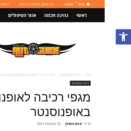
C
34.6
יום ראשון, אוגוסט 9, 2026
לחתום 
israel
ראשי
נהיגה חכמה
אזור הטיפולים
פתח סרגל נגישות
מגזין
רכב
ותחבורה
Autoguide
בית
זירת המומחים
מגפי רכיבה לאופנוע שטח קונים רק בא
זירת המומחים
מגפי רכיבה לאופנו
באופנוסנטר
על ידי
צוות המגזין
-
10 באוגוסט 2021