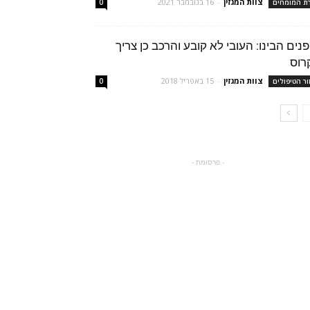
צוות המגזין
-
16 בנובמבר 2021
רת המומחים
0
פנים הבינו: העובי לא קובע והרכב כן צריך
רוס
צוות המגזין
-
15 באפריל 2018
ור הטיפולים
0
- פרסומת -