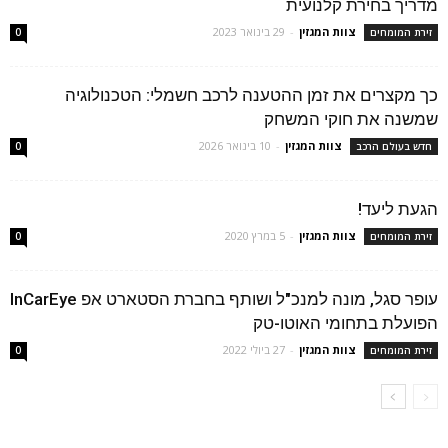
מדריך בחירת קלנועית
צוות המגזין
-
29 בינואר 2023
זירת המומחים
0
כך מקצרים את זמן ההטענה לרכב חשמלי: הטכנולוגיה
שמשנה את חוקי המשחק
צוות המגזין
-
10 בינואר 2026
חדש בעולם הרכב
0
הגעת ליעד!
צוות המגזין
-
5 במרץ 2020
זירת המומחים
0
עופר סגל, מונה למנכ"ל ושותף בחברת הסטארט אפ InCarEye
הפועלת בתחומי האוטו-טק
צוות המגזין
-
27 ביולי 2022
זירת המומחים
0