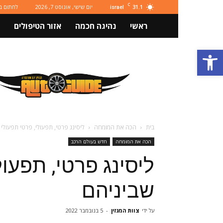
C
31.1
יום שישי, אוגוסט 7, 2026
לחתום ב
israel
ראשי
נהיגה חכמה
אזור הטיפולים
פתח סרגל נגישות
מגזין
רכב
ותחבורה
Autoguide
בית
הכה את המומחה
ליסינג פרטי, תפעולי, פרטי תפעולי 
הכה את המומחה
חדש בעולם הרכב
ליסינג פרטי, תפעול
שביניהם
על ידי
צוות המגזין
-
5 בנובמבר 2022