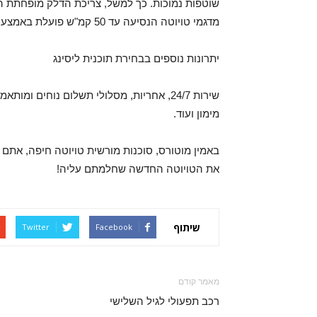
שוטפות נמוכות. כך למשל, צריכת הדלק מופחתת היו
מדגמי טויוטה הנסיעה עד 50 קמ"ש פועלת באמצעות המנוע החשמלי בלבד.
יתרונות נוספים בבחירת תוכנית ליסינג
שירות 24/7, אחריות, מסלולי תשלום נוחים
מימון ועוד.
באמין מוטורס, סוכנות מורשית טויוטה חיפה, את
את הטויוטה החדשה שחלמתם עליה!
שיתוף
Twitter
Facebook
מאמר קודם
רכב תפעולי לגיל השלישי