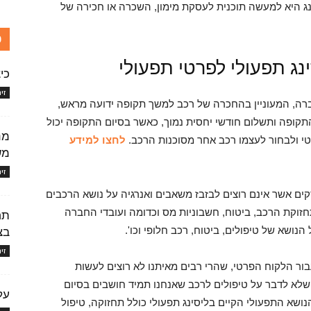
נג היא למעשה תוכנית לעסקת מימון, השכרה או חכירה של
כ
ינג תפעולי לפרטי תפעולי
כי
זי
רה, המעוניין בהחכרה של רכב למשך תקופה ידועה מראש,
ופה ותשלום חודשי יחסית נמוך, כאשר בסיום התקופה יכול
מנ
י ולבחור לעצמו רכב אחר מסוכנות הרכב.
לחצו למידע
מש
זי
 אשר אינם רוצים לבזבז משאבים ואנרגיה על נושא הרכבים
זוקת הרכב, ביטוח, חשבוניות מס וכדומה ועובדי החברה
תח
ושא של טיפולים, ביטוח, רכב חלופי וכו'.
בצי
זי
ר הלקוח הפרטי, שהרי רבים מאיתנו לא רוצים לעשות
 שלא לדבר על טיפולים לרכב שאנחנו תמיד חושבים בסיום
על 
נושא התפעולי הקיים בליסינג תפעולי כולל תחזוקה, טיפול