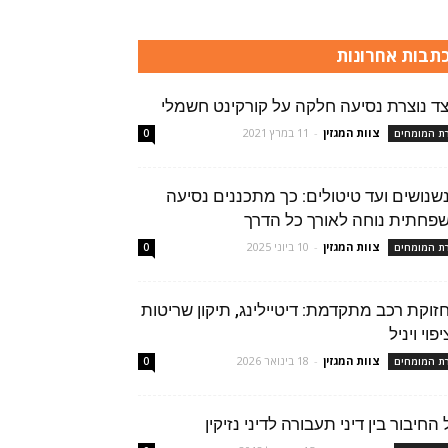
תבות אחרונות
צד נוצרת נסיעה חלקה על קורקינט חשמלי
צוות המגזין
-
11 במרץ 2021
רת המומחים
0
שנושים ועד טיטולים: כך מתכננים נסיעה
פחתית נוחה לאורך כל הדרך
צוות המגזין
-
10 ביוני 2025
רת המומחים
0
זוקת רכב מתקדמת: דיטיילינג, תיקון שריטות
פוי ויניל
צוות המגזין
-
18 בינואר 2026
רת המומחים
0
החיבור בין דיני תעבורה לדיני נזיקין