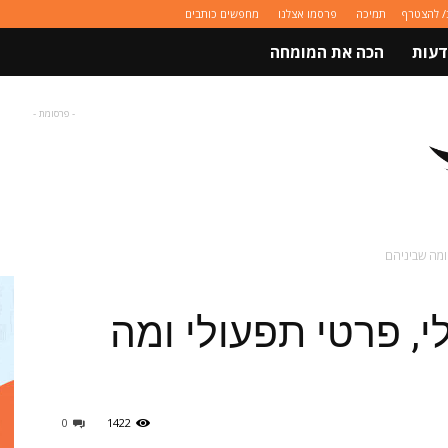
/ להצטרף
תמיכה
פרסמו אצלנו
מחפשים כותבים
דעות
הכה את המומחה
- פרסומת -
ומה שביניהם
י, פרטי תפעולי ומה
0
1422