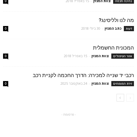
צוות המגזין
-
15 באפריל 2018
נהיגה חכמה
0
מה לנו ולליסינג?
כתב המגזין
-
30 ביולי 2018
דעות
0
המכונית החשמלית
צוות המגזין
-
15 באפריל 2018
אזור הטיפולים
0
רכבי יד שנייה למכירה: הדרך החכמה לקניית רכב
צוות המגזין
-
24 באוקטובר 2025
זירת המומחים
0
- פרסומת -