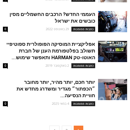
העממי החדש? הרכבים החשמליים מסין
כובשים את ישראל
29 באוגוסט 2022
כתבות ממומנות
0
אפליקציית המוסיקה הפופולרית ספוטיפיי
תשולב בפלטפורמת הענן של חברת
האוטו-טק HARMAN ותאפשר שימוש...
2 באוקטובר 2019
כתבות ממומנות
0
יותר חכם, יותר מהיר, יותר מחובר
״הכפתור״ מגדיר ומשדרג מחדש את
חוויית הנסיעה...
4 במאי 2025
כתבות ממומנות
0