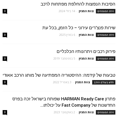
הסיבות הנפוצות להחלפת מפתחות לרכב
צוות המגזין
-
14 ביולי 2024
זירת המומחים
0
שירות פנצ'רים עירוני – כל הזמן, בכל עת
צוות המגזין
-
6 במרץ 2025
זירת המומחים
0
פירוק רכבים ויתרונותיו הכלכליים
צוות המגזין
-
5 בספטמבר 2019
זירת המומחים
0
טבעות של קידמה: ההיסטוריה המפתיעה של מותג הרכב אאודי
צוות המגזין
-
3 באפריל 2022
חדש בעולם הרכב
0
פתרון HARMAN Ready Care שפותח בישראל זכה בפרס
החדשנות של Fast Company על יכולתו...
צוות המגזין
-
2 באוקטובר 2023
זירת המומחים
0