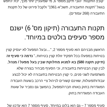
"קובץ התקנות" לגבי תיקון מספר 6, מי שמעוניין יותר מכך, יכול לחפש
בגוגל "תקנות התעבורה, תשכ"א-1961" ולקבל פירוט של כל תקנות
התעבורה (268 עמודים).
תקנות התעבורה (תיקון מס' 6) ישנם
מספר סעיפים בולטים במיוחד.
הראשון מבניהם הוא סעיף מספר 2, "…ובעל המפעל לא יעסיק קצין
בטיחות במפעלו בכל תפקיד זולת קצין בטיחות.."
נדמה כי סעיף זה
(תיקון תקנה 580) בא למנוע מחלוקת שבין בעל מפעל / מנהל
,
לבין קצין הבטיחות בתעבורה, וכי הסעיף מבהיר בצורה שלא
משתמעת לשני פנים, כי קצין הבטיחות בתעבורה לא יכול לבצע
עבודות/פעולות, שאינם קשורים לניהול ציי הרכב בשעות העבודה
המוגדרות בחוק באותו חברה/מפעל, בהמשך גם נסביר על שעות
העבודה המוגדרות בחוק.
סעיף מספר 7 – גם הוא בלוט במיוחד, סעיף מספר 7 הוא עדכון של