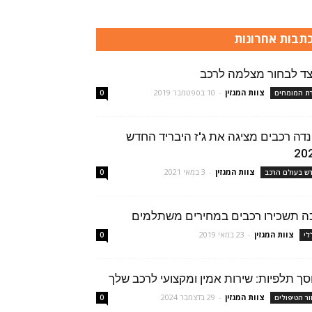
תבות אחרונות
צד לבחור מצלמה לרכב
צוות המגזין
-
10 בספטמבר 2019
רת המומחים
0
נדה רכבים מציגה את ג'ז היבריד החדש
20
צוות המגזין
-
3 במאי 2021
ש בעולם הרכב
0
ה תשכירו רכבים במחירים משתלמים
צוות המגזין
-
23 במאי 2019
לי
0
סך תלפיות: שירות אמין ומקצועי לרכב שלך
צוות המגזין
-
29 בדצמבר 2024
ור הטיפולים
0