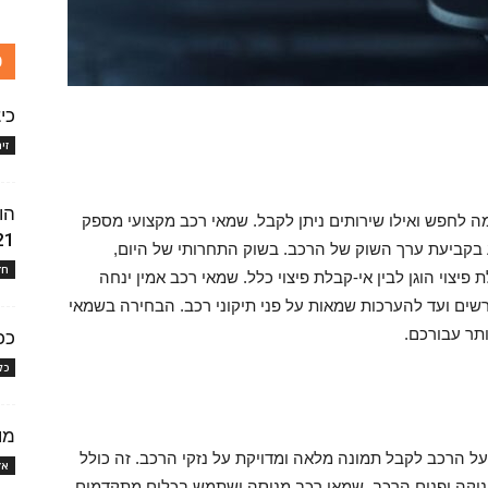
כ
כי
זי
הו
ה לחפש ואילו שירותים ניתן לקבל. שמאי רכב מקצועי מספק
21
 בקביעת ערך השוק של הרכב. בשוק התחרותי של היום,
חד
פיצוי הוגן לבין אי-קבלת פיצוי כלל. שמאי רכב אמין ינחה
ים ועד להערכות שמאות על פני תיקוני רכב. הבחירה בשמאי
תר עבורכם.
ככ
כל
מו
הרכב לקבל תמונה מלאה ומדויקת על נזקי הרכב. זה כולל
אז
וניקה ופנים הרכב. שמאי רכב מנוסה ישתמש בכלים מתקדמים