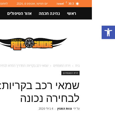
C
30.3
יום חמישי, אוגוסט 6, 2026
לחתום 
israel
ראשי
נהיגה חכמה
אזור הטיפולים
פתח סרגל נגישות
מגזין
רכב
ותחבורה
Autoguide
בית
זירת המומחים
שמאי רכב בקריות: המדריך המלא לבחיר
זירת המומחים
שמאי רכב בקריות:
לבחירה נכונה
על ידי
צוות המגזין
-
4 ביולי 2026