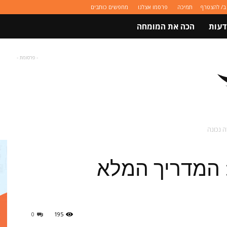
ב/ להצטרף
תמיכה
פרסמו אצלנו
מחפשים כותבים
דעות
הכה את המומחה
- פרסומת -
ה נכונה
 המדריך המלא
0
195