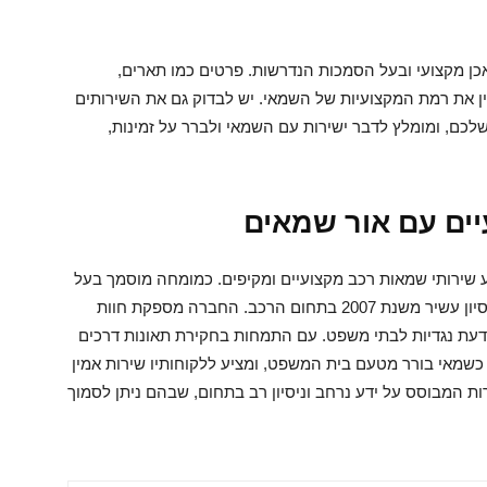
כן מקצועי ובעל הסמכות הנדרשות. פרטים כמו תארים,
ן את רמת המקצועיות של השמאי. יש לבדוק גם את השירותים
לכם, ומומלץ לדבר ישירות עם השמאי ולברר על זמינות,
ים עם אור שמאים
ע שירותי שמאות רכב מקצועיים ומקיפים. כמומחה מוסמך בעל
רישיון מטעם משרד התחבורה, ישראל מביא עמו ניסיון עשיר משנת 2007 בתחום הרכב. החברה מספקת חוות
ת דעת נגדיות לבתי משפט. עם התמחות בחקירת תאונות דרכים
ראל משמש גם כשמאי בורר מטעם בית המשפט, ומציע ללקוחותיו שירות אמין
ת המבוסס על ידע נרחב וניסיון רב בתחום, שבהם ניתן לסמוך