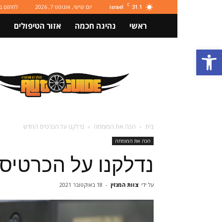
C
31.1
יום שישי, אוגוסט 7, 2026
לחתום ב
israel
ראשי
נהיגה חכמה
אזור הטיפולים
פתח סרגל נגישות
מגזין
רכב
ותחבורה
Autoguide
בית
הכה את המומחה
נדלקנו על הכרטיס החדש
הכה את המומחה
נדלקנו על הכרטיס
על ידי
צוות המגזין
-
18 באוקטובר 2021