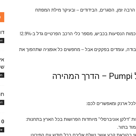
כרון שלנו לעוד הרבה זמן, הסגרים, הבידודים – ובעיקר מילת המפתח
כ
דו
ת הנסיעות בכביש, מספר כלי הרכב הפרטיים גדל ב-2.9%!
זי
עבודה, עומדים בפקקים אבל – מחפשים כל אופציה שתהפוך את
אי
שכ
הכירו את כרטיס התדלוק של Pumpi – הדרך המהירה
הש
תכ
דע
לכל ארנק ומאפשרים לכם:
 "דלקן אוניברסלי" מיוחדות הפרושות בכל הארץ בתחנות:
10 טיפים לחסכו
אז
שי בהוראת קבע אשר נשלח אליכם בכל חודש עם הפירוט