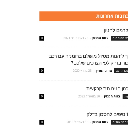
תבות אחרונות
קרנים לחניון
צוות המגזין
-
26 באוקטובר 2021
רת המומחים
0
ך ליהנות מטיול מושלם ברומניה עם רכב
ור בדיוק לפי הצרכים שלכם?
צוות המגזין
-
23 במרץ 2020
כרת רכב
0
נון חניה תת קרקעית
צוות המגזין
-
30 באפריל 2023
ות
0
ן בדלק
צוות המגזין
-
15 באפריל 2018
ור הטיפולים
0