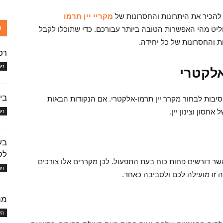
להכיר את היתרונות והחסרונות של
מקריי יין תרמו
כ
ליט מהי האפשרות הטובה ביותר עבורכם. כדי שתוכלו לקבל
 והחסרונות של כל יחידה.
רכ
זי
אלקטרי
בי
סיבות לבחור מקרר יין תרמו-אלקטרי. אם הנקודות הבאות
חסון וצינון יין.
זי
בע
לק
שר דורשים פחות כוח בעת התפעול. לכן מקררים אלו צורכים
זי
 זו מועילה לכם ולסביבה כאחד.
מה
הש