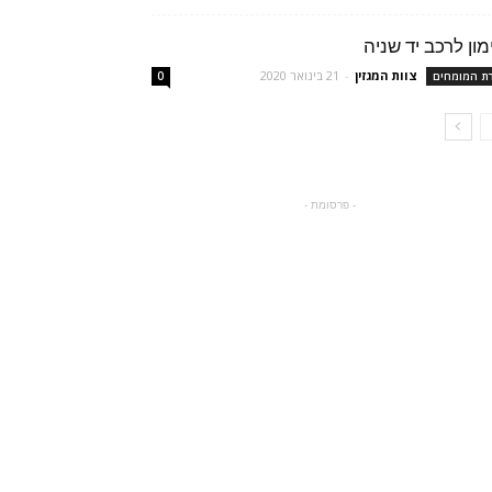
מון לרכב יד שניה
צוות המגזין
-
21 בינואר 2020
רת המומחים
0
- פרסומת -