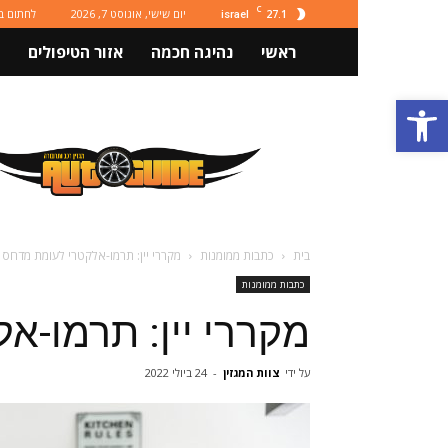
C
27.1
יום שישי, אוגוסט 7, 2026
לחתום ב
israel
ראשי
נהיגה חכמה
אזור הטיפולים
פתח סרגל נגישות
מגזין
רכב
ותחבורה
Autoguide
בית
כתבות ממומנות
מקררי יין: תרמו-אלקטרי לעומת מדחס
כתבות ממומנות
מקררי יין: תרמו-א
על ידי
צוות המגזין
-
24 ביולי 2022