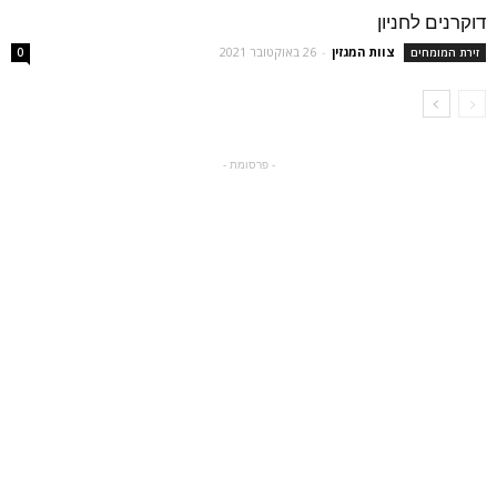
דוקרנים לחניון
צוות המגזין
-
26 באוקטובר 2021
זירת המומחים
0
- פרסומת -