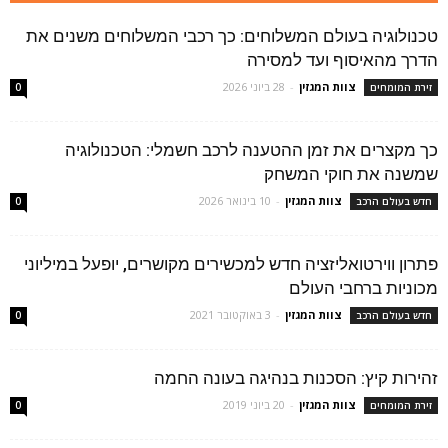
טכנולוגיה בעולם המשלוחים: כך רכבי המשלוחים משנים את
הדרך מהאיסוף ועד למסירה
צוות המגזין
-
28 ביוני 2026
זירת המומחים
0
כך מקצרים את זמן ההטענה לרכב חשמלי: הטכנולוגיה
שמשנה את חוקי המשחק
צוות המגזין
-
10 בינואר 2026
חדש בעולם הרכב
0
פתרון ווירטואליזציה חדש למכשירים מקושרים, יופעל במיליוני
מכוניות ברחבי העולם
צוות המגזין
-
3 באוקטובר 2021
חדש בעולם הרכב
0
זהירות קיץ: הסכנות בנהיגה בעונה החמה
צוות המגזין
-
20 ביוני 2019
זירת המומחים
0