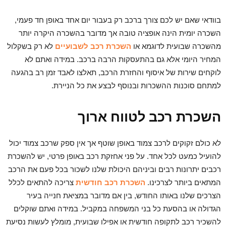
בוודאי שאם יש לכם צורך ברכב רק בעבור יום אחד באופן חד פעמי,
השכרה יומית הינה אופציה טובה אך מדובר בהשכרה היקרה יותר
מהשכרה שבועית לדוגמא או
השכרת רכב לשבועיים
לא רק בשקלול
המחיר היומי אלא גם בהתעסקות הרבה ברכב. במידה ואתם לא
לוקחים שירות של איסוף והחזרת הרכב, תאלצו לאבד זמן רב בהגעה
למתחם סוכנות ההשכרות ובנוסף לבצע את כל הניירת.
השכרת רכב לטווח ארוך
לא כולם זקוקים לרכב צמוד באופן שוטף אך אין ספק שרכב צמוד יכול
להועיל כמעט לכל אחד. על פני אחזקת רכב באופן פרטי, יש להשכרת
רכבים יתרונות רבים וביניהם היכולת שלנו לשכור בכל פעם את הרכב
המתאים ביותר לצרכינו.
השכרת רכב חודשית
צריכה להתאים לכלל
הצרכים שלנו באותו החודש, בין אם מדובר במציאת חנייה בעיר
הגדולה או בהסעת כל בני המשפחה במקביל. במידה ואתם שוקלים
להשכיר רכב לתקופה חודשית או אפילו שבועית, מומלץ לעשות נסיעת