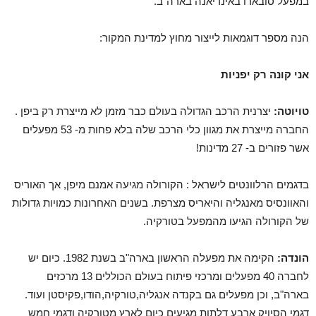
במפעל סובארו באינדיאנה בארה"ב.
הנה מספר דוגמאות לייצור מחוץ למדינת המקור:
אני קונה רק יפניות
טויוטה:
יצרנית הרכב הגדולה בעולם כבר מזמן לא מייצרת רק ביפן .
החברה מייצרת את מגוון כלי הרכב שלה בלא פחות מ- 53 מפעלים
אשר פזורים ב- 27 מדינות!
בדגמים הרלוונטים לישראל : הקורולה מגיעה אמנם מיפן, אך האוריס
והאוונסיס מאנגליה והיאריס מצרפת. בשנים האחרונות כמויות גדולות
של הקורולה הגיעו מהמפעל בטורקיה.
הונדה:
הקימה את מפעלה הראשון בארה"ב בשנת 1982. כיום יש
לחברה 40 מפעלים ומרכזי פיתוח בעולם הכוללים 13 מרכזים
בארה"ב, וכן מפעלים גם בקנדה אנגליה,טורקיה,הודו,פקיסטן ועוד.
דגמי הסיויק ארבע דלתות מגיעים כיום לארץ מטורקיה ודגמי חמש