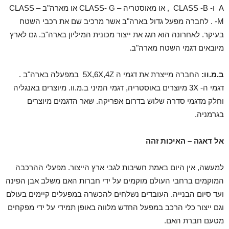
A ו- CLASS -B , או מאוסטריה – CLASS- G או מארה"ב – CLASS
-M . לחברה מפעל גדול בארה"ב אשר מרכיב שם את רכבי השטח
בעיקר. לאחרונה הוא חגג את ייצור מכונית המיליון בארה"ב. גם לארץ
מיובאים דגמי השטח מארה"ב.
ב.מ.וו:
החברה מייצרת את דגמי ה 5X,6X,4Z במפעלה בארה"ב .
דגמי ה- 3X מיוצרים באוסטריה, דגמי המיני ב.מ.וו. מיוצרים באנגליה
וחלק מדגמי סדרה שלוש בדרום אפריקה. שאר הדגמים מיוצרים
בגרמניה.
אל דאגה – האיכות זהה
למעשה, אין היום באמת חשיבות לגבי ארץ הייצור. מפעלי ההרכבה
המוקמים ברחבי העולם מוקמים על ידי חברות האם משלב אבן הפינה
ועד סיום הבנייה. העובדים נשלחים להכשרה במפעלים קיימים בעולם
וגם ייצור כלי הרכב במפעל החדש מלווה באופן תמידי על ידי מפקחים
מטעם חברת האם.