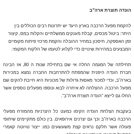
הונדה תוצרת ארה"ב
להקמת מפעל הרכבה בארץ היעד יש יתרונות רבים הכוללים בין
היתר: ביטול מכסים, קבלת מענקים ממשלתיים והקלות במס, קיצור
זמן האספקה, חיסכון במחיר ההובלה והקמת מרכזי פיתוח מקומיים
המבצעים במהירות שינויים כדי לקלוע לטעמו של הלקוח המקומי.
תחילתה של המגמה החלה אי שם בתחילת שנות ה 80, אז הבינה
חברת הונדה היפנית שהמפתח להתרחבות החברה נמצא במכירות
בארה"ב, וכדי למכור מאסות גדולות של מכוניות היא חייבת להקים שם
מפעל הרכבה. ההצלחה לא איחרה לבוא ונוספו מפעלים נוספים אשר
החלו גם לייצא "הונדה תוצרת ארה"ב".
בעקבות הצלחת הונדה הקימו כמעט כל היצרניות מהמזרח מפעלי
הרכבה בארה"ב וכך גם יצרנים אירופאים. בין כולם מתקיימים שיתופי
פעולה אשר חלקם נראים קצת משעשעים כמו: ייצור טויוטה קאמרי