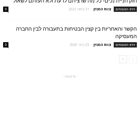
חוק חניית נכים- כל מה שרציתם לדעת ולא העזתם לשאול
צוות המגזין
-
31 במאי 2023
זירת המומחים
0
הקשר והאחריות בין קצין הבטיחות בתעבורה לבין החברה
המעסיקה
צוות המגזין
-
23 ביוני 2020
זירת המומחים
0
- פרסומת -