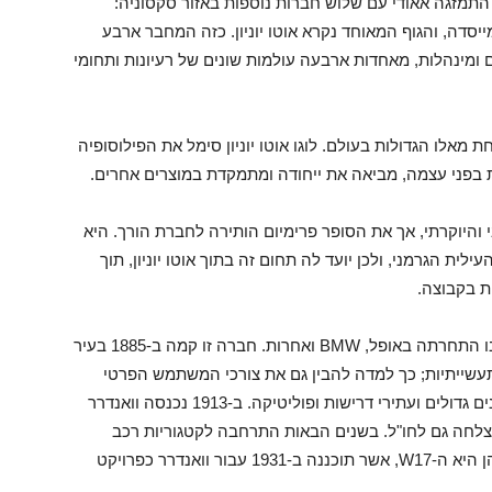
משברים הכלכליים של התקופה. ב-29 ביוני 1932 התמזגה אאודי עם שלוש חברות נוספות באזור סקסוניה:
הקים מייסדה, והגוף המאוחד נקרא אוטו יוניון. כזה המחבר ארבע
ם ומינהלות, מאחדות ארבעה עולמות שונים של רעיונות ותחומי
מאלו הגדולות בעולם. לוגו אוטו יוניון סימל את הפילוסופיה
בפני עצמה, מביאה את ייחודה ומתמקדת במוצרים אחרים.
היוקרתי, אך את הסופר פרימיום הותירה לחברת הורך. היא
שית שנות השלושים בכ-44% משוק העילית הגרמני, ולכן יועד לה תחום זה בתוך אוטו יוניון, תוך
ת בקבוצה.
וואנדרר הופקדה על פיתוח מכוניות לשוק הביניים בו התחרתה באופל, BMW ואחרות. חברה זו קמה ב-1885 בעיר
ת תעשייתיות; כך למדה להבין גם את צורכי המשתמש הפרטי
במוצרים זולים ובסיסיים, וגם את צורכיהם של ארגונים גדולים ועתירי דרישות ופוליטיקה. ב-1913 נכנסה וואנדרר
הצלחה גם לחו"ל. בשנים הבאות התרחבה לקטגוריות רכב
נוספות, בראשן מכוניות סדאן, ובין המפורסמת שבהן היא ה-W17, אשר תוכננה ב-1931 עבור וואנדרר כפרויקט