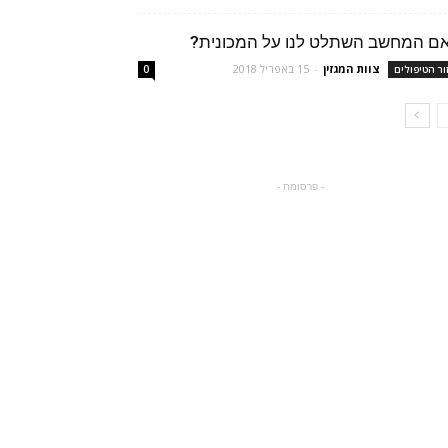
ם המחשב השתלט לנו על המכונית?
צוות המגזין
-
15 באפריל 2018
ור הטיפולים
0
- פרסומת -