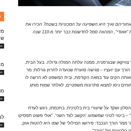
כ
מאחוריהם ואיך היא השפיעה על המכוניות בשטח? הכירו את
מי
די", המהווה סמל לחדשנות כבר יותר מ-110 שנה
שנ
זי
 בדירה מפוארת בעיר צוויקאו שבגרמניה, ממנה עלתה המולה גדולה. בעל הבית,
מנ
ורך עם יועציו – פגישה סוערת שנועדה לחרוץ גורלות: מר
זי
אותה הקים עוד במאה הקודמת, ובית המשפט לא הרשה לו
ם ניסו למצוא פתרונות משפטיים, לאלתר שמות מותג
מו
זי
לון ושקד על שיעורי בית בלטינית. בחכמתו, ניגש לעדת
– ביטוי לטיני שמשמעו 'הקשב לצד השני'. "אולי פשוט תפסיקו
למ
 ממר הורך הנכבד: פירושו המילולי של שמו היא להטות אוזן,
זי
הלטינית של "הורך".