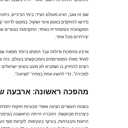
שם זה אגב, הגיע מעולם הציד; בימי הביניים, ני
נדרשו להתקדם באופן איטי ושקול, במקום לדהור 
המקצועית והמסחרית כאחד; התקדמות בצעדים שקול
יצירתיים מכל אחד.
ארבע מהפכות גדולות עבר המותג ביותר ממאה שנות ק
לאחד מאלו המפורסמים והמבוקשים בעולם. כזה שמי
רוצים להחזיק בו ושמביא לא מעט נהגים ישראלים ל
למכירה", כדי להשיג אחת במחיר "מציאה".
מהפכה ראשונה: ארבעה ש
בשנות העשרים הציגה אאודי מכוניות חזקות יחסית
כיצרנית מבוקשת. החברה הייתה הראשונה בגרמני
הראות והבטיחות, בעיקר בעקיפות. לקראת סוף העש