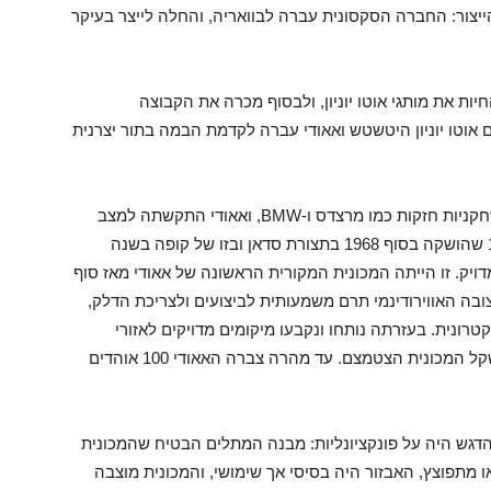
גולשטט שמצפון למינכן – ואליו הופנה ב-1949 הייצור: החברה הסקסונית עברה לבוואריה, והחלה לייצר בעיקר
החיות את מותגי אוטו יוניון, ולבסוף מכרה את הקבוצה
אוטו יוניון היטשטש ואאודי עברה לקדמת הבמה בתור יצרנית
ההתחלה הייתה קשה: בשוק הרכב הגרמני פעלו שחקניות חזקות כמו מרצדס ו-BMW, ואאודי התקשתה למצב
עצמה באותו הקו. ואז הגיעה ההברקה: האאודי 100 שהושקה בסוף 1968 בתצורת סדאן ובזו של קופה בשנה
 על שם 100 כוחות סוס במדויק. זו הייתה המכונית המקורית הראשונה של אאודי מאז סוף
בה האווירודינמי תרם משמעותית לביצועים ולצריכת הדלק,
רונית. בעזרתה נותחו ונקבעו מיקומים מדויקים לאזורי
הקימוט בשלדה וכך יותר הצורך בקורות כבדות ומשקל המכונית הצטמצם. עד מהרה צברה האאודי 100 אוהדים
יה הגיעה האאודי 80, שפיתוחה החל ב-1970 והדגש היה על פונקציונליות: מבנה המתלים הבטיח שהמכונית
מתפוצץ, האבזור היה בסיסי אך שימושי, והמכונית מוצבה