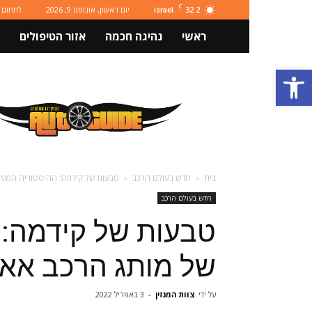
C
32.2
יום ראשון, אוגוסט 9, 2026
לחתום 
israel
ראשי
נהיגה חכמה
אזור הטיפולים
פתח סרגל נגישות
מגזין
רכב
ותחבורה
Autoguide
בית
חדש בעולם הרכב
טבעות של קידמה: ההיסטוריה המפת
חדש בעולם הרכב
טבעות של קידמה: 
של מותג הרכב אאו
על ידי
צוות המגזין
-
3 באפריל 2022