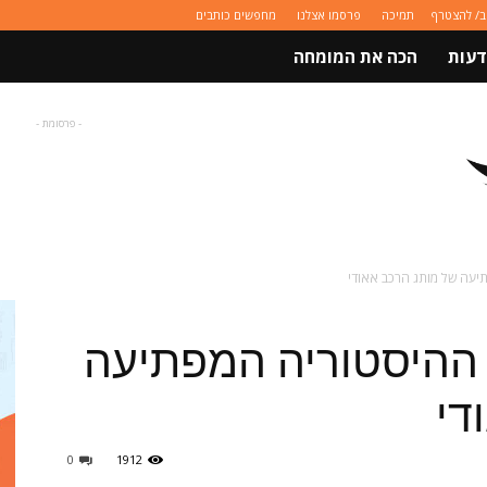
ב/ להצטרף
תמיכה
פרסמו אצלנו
מחפשים כותבים
דעות
הכה את המומחה
- פרסומת -
יעה של מותג הרכב אאודי
ההיסטוריה המפתיעה
די
0
1912