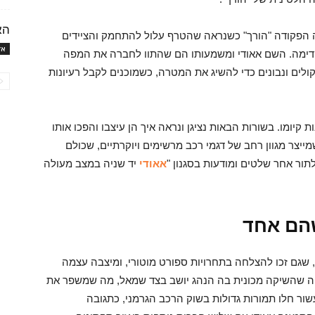
הא
תנה הפקודה "הורך" כשנראה שהטרף עלול להתחמק והציידים
אז
קדימה. השם אאודי ומשמעותו הם שהתוו לחברה את המפה
ים ונבונים כדי להשיג את המטרה, כשמוכנים לקבל רעיונות
יומו. בשורות הבאות נציגן ונראה איך הן עיצבו והפכו אותו
יצר מגוון רחב של דגמי רכב מרשימים ויוקרתיים, שכולם
תור אחר שלטים ומודעות בסגנון "
אאודי
יד שניה במצב מעולה
הם אחד
, שגם זכו להצלחה בתחרויות ספורט מוטורי, ומיצבה עצמה
ה שהשיקה מכונית בה הנהג יושב בצד שמאל, מה שמשפר את
ור חלו תמורות גדולות בשוק הרכב הגרמני, כתגובה