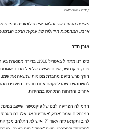
קרדיט Shutterstock
מאיפה הגיעו השם והלוגו, איזו פילוסופיה עומדת 
ארבע המהפכות הגדולות של ענקית הרכב הגרמנית "אאו
אורן הדר
סיפורנו מתחיל באפריל 1910,
פרנץ פיקנטשר, אירח פגישה של איל הרכב אוגוסט ה
הורך פרש בזעם מחברת מכוניות שנשאה את שמו, 
להשתמש בשמו להקמת אחת חדשה. היועצים המתוחי
אחרים והרוחות התלהטו במהירות.
ההמולה הפריעה לבנו של פיקנטשר, שישב בפינת הס
המנהלים ואמר "אבא, 'אאודיטר אט אלטרה פארס!'" 
לריב ותקראו לזה אאודי"? ואיש לא התלהב מכך יותר
להתמקד ולהתרכז. השם "אאודי" היה בעצם, הגרסה 