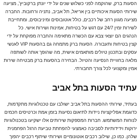
הסעות ברק, שהוקמה לפני כשלוש שנים על ידי יונתן ברקוביץ', מציעה
שירותי הסעות איכותיים בין אריאל, תל אביב, נתניה ורחובות. החברה
מציעה מגוון רחב של רכבים, כולל אוטובוסים ומיניבוסים, ומתחייבת
לשירות זמין 24/7 עם דגש על בטיחות, אמינות ושירות אישי. כל
הנהגים הם יוצאי צבא עם הכשרה מתאימה והחברה מפוקחת על ידי
קצין בטיחות ותעבורה. הסעות ברק מתמחה גם בהסעות VIP לאנשי
עסקים ובתכנון טיולים מותאמים אישית, מה שהופך אותה לשותפה
מלאה בחוויית הנסיעה והטיול. הבחירה בהסעות ברק מבטיחה שירות
אמין ומקצועי לכל צורך תחבורתי.
עתיד הסעות בתל אביב
בעתיד, שירותי ההסעות בתל אביב ישולבו עם טכנולוגיות מתקדמות,
כדוגמת אפליקציות ניידות לתיאום נסיעות בזמן אמת וכרטיסים חכמים
לנוחות המשתמש. חברות המספקות שירותים אלו ישקיעו בטכנולוגיות
ירוקות וידידותיות לסביבה כאמצעי להפחתת טביעת הרגל הפחמנית
שלהן. כמו כן, שילוב רכבים אוטונומיים ושירותי שיתוף רכבים יהפוך