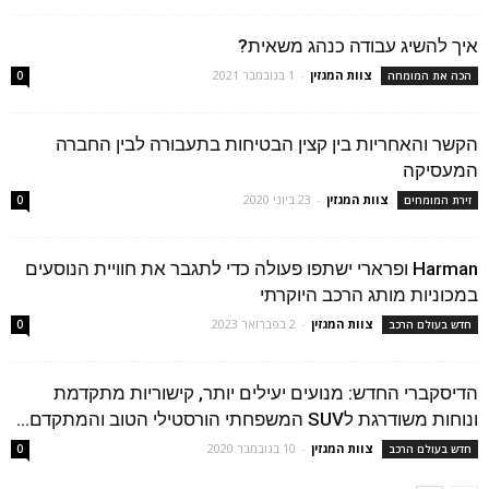
איך להשיג עבודה כנהג משאית?
צוות המגזין
-
1 בנובמבר 2021
הכה את המומחה
0
הקשר והאחריות בין קצין הבטיחות בתעבורה לבין החברה
המעסיקה
צוות המגזין
-
23 ביוני 2020
זירת המומחים
0
Harman ופרארי ישתפו פעולה כדי לתגבר את חוויית הנוסעים
במכוניות מותג הרכב היוקרתי
צוות המגזין
-
2 בפברואר 2023
חדש בעולם הרכב
0
הדיסקברי החדש: מנועים יעילים יותר, קישוריות מתקדמת
ונוחות משודרגת לSUV המשפחתי הורסטילי הטוב והמתקדם...
צוות המגזין
-
10 בנובמבר 2020
חדש בעולם הרכב
0