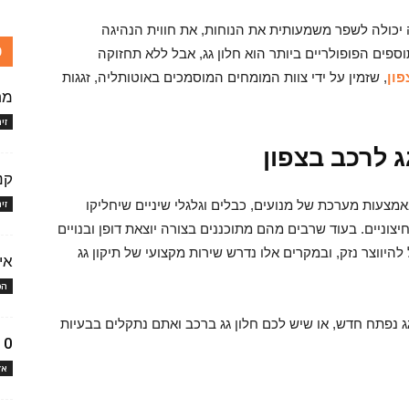
יכולה לשפר משמעותית את הנוחות, את חווית הנהיגה
כ
פים הפופולריים ביותר הוא חלון גג, אבל ללא תחזוקה
פון
, שזמין על ידי צוות המומחים המוסמכים באוטותליה, זגגות
מח
זי
ג לרכב בצפון
קנ
אמצעות מערכת של מנועים, כבלים וגלגלי שיניים שיחליקו
זי
וניים. בעוד שרבים מהם מתוכננים בצורה יוצאת דופן ובנויים
יווצר נזק, ובמקרים אלו נדרש שירות מקצועי של תיקון גג
אי
הכ
נפתח חדש, או שיש לכם חלון גג ברכב ואתם נתקלים בבעיות
10 טיפים לחסכו
אז