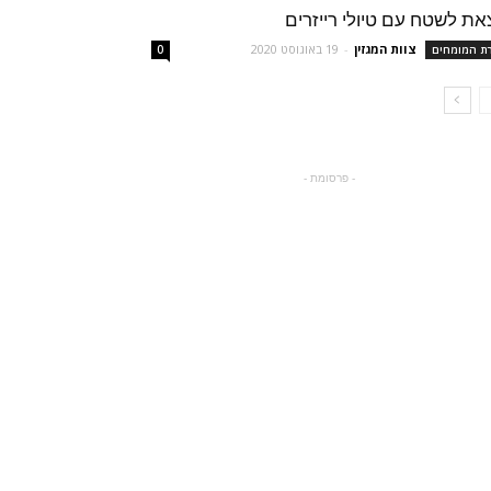
את לשטח עם טיולי רייזרים
צוות המגזין
-
19 באוגוסט 2020
רת המומחים
0
- פרסומת -