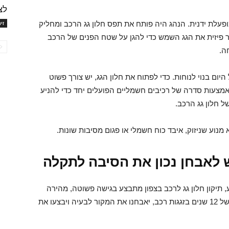
לצ
עלת ידנית. הנהג היה פותח את תפס חלון גג הרכב ומחליק
זי
ור פיזית את הגג השמש כדי להגן על שטח הפנים של הרכב
ה.
היום בנוי לנוחות. כדי לפתוח את חלון הגג, יש צורך פשוט
באמצעות סדרה של רכיבים חשמליים הפועלים יחד כדי להניע
 חלון גג הרכב.
א מנוע שניזוק, איבד כוח חשמלי או פגום מסיבות שונות.
 לאבחן נכון את הסיבה לתקלה
 תיקון חלון גג לרכב בצפון מתבצע בגישה פשוטה, מהירה
ויעילה. צוות המומחים באוטותליה, שיש להם ניסיו של 12 שנים בזגגות רכב, יאבחנו את המקור לבעיה ויבצעו את