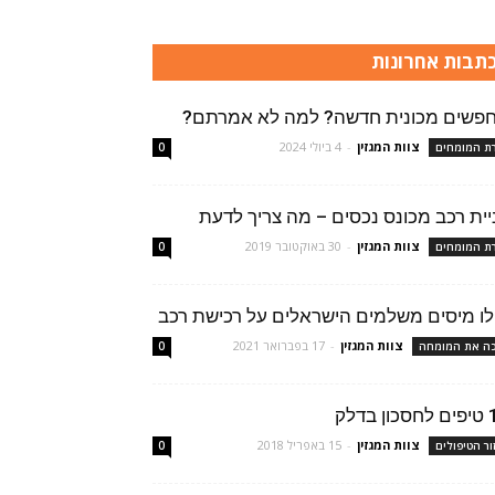
תבות אחרונות
פשים מכונית חדשה? למה לא אמרתם?
צוות המגזין
-
4 ביולי 2024
רת המומחים
0
יית רכב מכונס נכסים – מה צריך לדעת
צוות המגזין
-
30 באוקטובר 2019
רת המומחים
0
לו מיסים משלמים הישראלים על רכישת רכב
צוות המגזין
-
17 בפברואר 2021
ה את המומחה
0
ן בדלק
צוות המגזין
-
15 באפריל 2018
ור הטיפולים
0