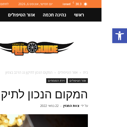
C
30.3
יום חמישי, אוגוסט 6, 2026
לחתום 
israel
ראשי
נהיגה חכמה
אזור הטיפולים
פתח סרגל נגישות
מגזין
רכב
ותחבורה
Autoguide
בית
אזור הטיפולים
המקום הנכון לתיקון גג הרכב בצפון
אזור הטיפולים
זירת המומחים
המקום הנכון לתיקון
על ידי
צוות המגזין
-
22 במאי 2022