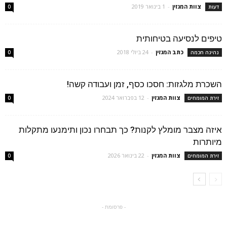
צוות המגזין
-
1 בינואר 2019
דעות
0
טיפים לנסיעה בטיחותית
כתב המגזין
-
24 ביולי 2018
נהיגה חכמה
0
השכרת מלגזות: חסכו כסף, זמן ועבודה קשה!
צוות המגזין
-
12 בפברואר 2024
זירת המומחים
0
איזה מצבר מומלץ לקנות? כך תבחרו נכון ותימנעו מתקלות
מיותרות
צוות המגזין
-
22 בינואר 2026
זירת המומחים
0
- פרסומת -