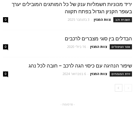
יריד מכוניות חשמליות ענק של כל המותגים המובילים יערך
בעופר הקניון הגדול בפתח תקווה
צוות המגזין
-
3 בדצמבר 2025
השכרת רכב
0
הבדלים בין סוגי מצברים לרכבים
צוות המגזין
-
16 ביולי 2020
אזור הטיפולים
0
שיפור הנהיגה עם כיסוי הגה לרכב – חובה לכל נהג
צוות המגזין
-
6 בפברואר 2024
זירת המומחים
0
- פרסומת -