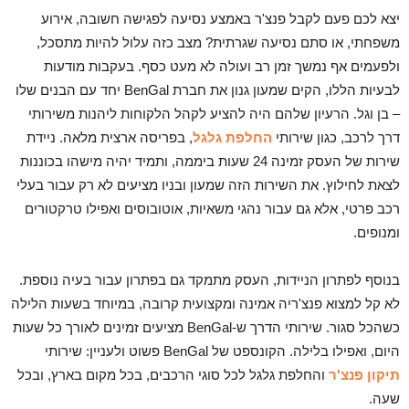
יצא לכם פעם לקבל פנצ'ר באמצע נסיעה לפגישה חשובה, אירוע
משפחתי, או סתם נסיעה שגרתית? מצב כזה עלול להיות מתסכל,
ולפעמים אף נמשך זמן רב ועולה לא מעט כסף. בעקבות מודעות
לבעיות הללו, הקים שמעון גנון את חברת BenGal יחד עם הבנים שלו
– בן וגל. הרעיון שלהם היה להציע לקהל הלקוחות ליהנות משירותי
דרך לרכב, כגון שירותי
החלפת גלגל
, בפריסה ארצית מלאה. ניידת
שירות של העסק זמינה 24 שעות ביממה, ותמיד יהיה מישהו בכוננות
לצאת לחילוץ. את השירות הזה שמעון ובניו מציעים לא רק עבור בעלי
רכב פרטי, אלא גם עבור נהגי משאיות, אוטובוסים ואפילו טרקטורים
ומנופים.
בנוסף לפתרון הניידות, העסק מתמקד גם בפתרון עבור בעיה נוספת.
לא קל למצוא פנצ'ריה אמינה ומקצועית קרובה, במיוחד בשעות הלילה
כשהכל סגור. שירותי הדרך ש-BenGal מציעים זמינים לאורך כל שעות
היום, ואפילו בלילה. הקונספט של BenGal פשוט ולעניין: שירותי
תיקון פנצ'ר
והחלפת גלגל לכל סוגי הרכבים, בכל מקום בארץ, ובכל
שעה.