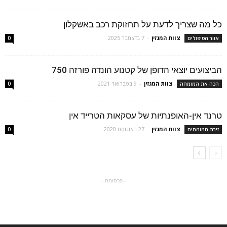
כל מה שצריך לדעת על תחזוקת רכב באשקלון
צוות המגזין
-
7 בדצמבר 2025
אזור הטיפולים
0
הביצועים יוצאי הדופן של קטנוע הונדה פורזה 750
צוות המגזין
-
9 בפברואר 2021
הכה את המומחה
0
טרנד אין-האופנתיות של עסקאות הטרייד אין
צוות המגזין
-
27 באוגוסט 2020
זירת המומחים
0
- פרסומת -