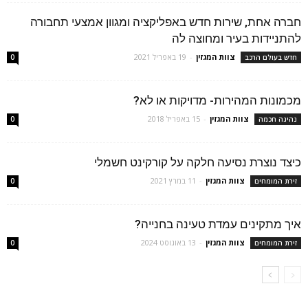
חברה אחת, שירות חדש באפליקציה ומגוון אמצעי תחבורה
להתניידות בעיר ומחוצה לה
צוות המגזין
-
19 באפריל 2021
חדש בעולם הרכב
0
מכמונות המהירות- מדויקות או לא?
צוות המגזין
-
15 באפריל 2018
נהיגה חכמה
0
כיצד נוצרת נסיעה חלקה על קורקינט חשמלי
צוות המגזין
-
11 במרץ 2021
זירת המומחים
0
איך מתקינים עמדת טעינה בחנייה?
צוות המגזין
-
13 באוגוסט 2024
זירת המומחים
0