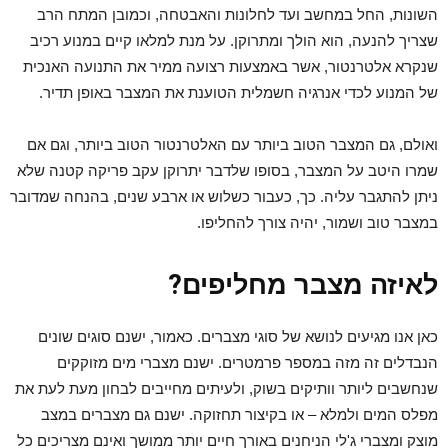
השונות, החל במחשב ועד לחלונות והאבטחה, וכמובן המתח הרב
שצריך להנעה, הוא הולך ומתרוקן. על מנת למלאו קיים במנוע רכיב
שנקרא אלטרנטור, אשר באמצעות רצועה ממיר את התנועה האנכית
של המנוע לכדי אנרגיה חשמלית הטוענת את המצבר באופן תדיר.
ואולם, גם המצבר הטוב ביותר עם האלטרנטור הטוב ביותר, וגם אם
שמרו היטב על המצבר, בסופו שלדבר יתרוקן עקב פריקה קטנה שלא
ניתן להתגבר עליה. כך, כעבור כשלוש או ארבע שנים, בהנחה שמדובר
במצבר טוב ושמור, יהיה צורך להחליפו.
לאיזה מצבר מחליפים?
כאן אנו מגיעים לנושא של סוגי מצברים. כאמור, ישנם סוגים שונים
הנבדלים זה מזה במספר פרמטרים. ישנם מצברי מים מזוקקים
שנחשבים ליותר וותיקים בשוק, ולעיתים מחייבים לבחון מעת לעת את
מפלס המים ולמלא – או בקיצור תחזוקה. ישנם גם מצברים במצב
מוצק ומצברי ג'לי הניחנים באורך חיים יותר ממושך ואינם מצריכים כל