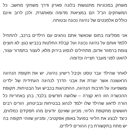
משחק במכוניות מתנגשות בלונה פארק ודרך משחקי מחשב. כל
המשחקים הנ"ל הם במציאות מדומה ומאתגרת, ולכן לרוב אינם
כוללים אלמנטים של נהיגה נכונה ובטוחה.
אני ממליצה בחום שכאשר אתם נוהגים עם הילדים ברכב, להתחיל
ללמד אותם על נהיגה נכונה ועל קבלת החלטות בכביש כגון: לא חוצים
צומת ברמזור אדום, מתחילים לנסוע בירוק מלא, לעצור בתמרור עצור,
להאט לפני מעבר חצייה וכדומה.
לאחר שהילד עבר טסט וקיבל רישיון נהיגה, יש את תקופת הנהיגה
הראשונה אשר יוצרת את אבני הדרך לנהיגה העתידית של ילדינו
ומשפיעה על תרבות הנהיגה, ההתנהגות בכביש ועל הבטיחות. תקופת
ההכשרה הזו היא קצרה – שלושה חודשים בלבד, בהן באחריות כל
הורה לדאוג שהילד שלו ילמד לנהוג בבטיחות ובביטחון. הורים רבים
חוששים מתקופת הליווי, מכיוון שאינם יודעים מהו תפקידם כמלווים,
כיצד לבצע את הליווי בפועל באופן אפקטיבי, ומכיוון שזוהי תקופה בה
יש מתח בתקשורת בין ההורים לילדים.