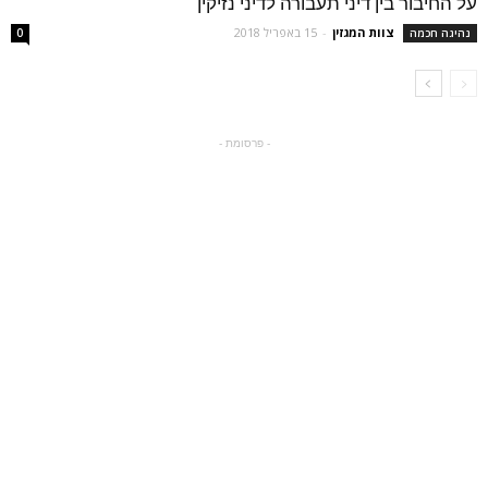
על החיבור בין דיני תעבורה לדיני נזיקין
צוות המגזין
-
15 באפריל 2018
נהיגה חכמה
0
- פרסומת -