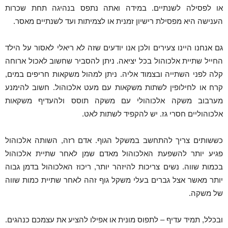
או לפסילה לשנתיים. במידה ואתה נתפס בנהיגה תחת שכרות
הענישה היא מפסילת רישיון זמנית או לצמיתות ועד לשנתיים מאסר.
גם אנחנו היינו צעירים ולכן אנו יודעים שזה לא ריאלי לאסור על הילד
החייל שתיית אלכוהול בכל יציאה. ניתן להסביר שחשוב לאכול ארוחה
קלה לפני השתייה ובצמוד אליה. ניתן למהול משקאות חריפים במים,
קרח או לחילופין לשתות משקאות עם מעט אלכוהול. חשוב להימנע
מערבוב משקה אלכוהולי עם משקה תוסס ולהעדיף משקאות
אלכוהוליים חסרי גז. יש להקפיד לשתות לאט.
כששותים צריך להתחשב במשקל הגוף. אדם רזה, השותה אלכוהול
פגיע יותר להשפעת האלכוהול מאדם שמן לאחר שתיית אלכוהול
בכמות שווה. נשים צריכות להיזהר יותר, ריכוז האלכוהול בדמן גבוה
יותר מאשר אצל גברים בעלי משקל גוף זהה לאחר שתיית כמות שווה
של משקה.
ובכלל, תמיד עדיף – לתפוס מונית או אפילו להציע את עצמכם כנהגים.