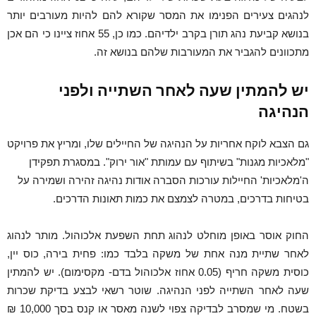
לנהגים צעירים הפנימו את המסר שקורא להם להיות מעורבים יותר
בנושא קביעת נהג תורן בקרב ילדיהם. כמו כן, 55 אחוז ציינו כי הם אכן
מתכוונים להגביר את המעורבות שלהם בנושא זה.
יש להמתין שעה לאחר השתייה ולפני
הנהיגה
גם הצבא לוקח אחריות על הנהיגה של החיילים שלו, ומריץ את פרויקט
"מלאכיות מגנות" בשיתוף עם עמותת "אור ירוק". במסגרת תפקידן
ה'מלאכיות' החיילות עורכות הסברה אודות נהיגה זהירה ושמירה על
בטיחות בדרכים, במטרה לצמצם את כמות תאונות הדרכים.
החוק אוסר באופן מוחלט לנהוג תחת השפעת אלכוהול. מותר לנהוג
לאחר שתיית מנה אחת של משקה בלבד כמו: פחית בירה, כוס יין,
כוסית משקה חריף (0.05 אחוז אלכוהול בדם- מקסימום). יש להמתין
שעה לאחר השתייה לפני הנהיגה. שוטר רשאי לבצע בדיקת שכרות
בשטח. מי שמסרב לבדיקה צפוי לשנה מאסר או קנס בסך 10,000 ₪