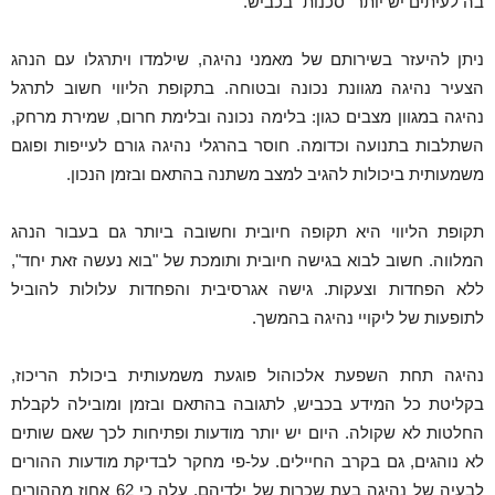
בה לעיתים יש יותר "סכנות" בכביש.
ניתן להיעזר בשירותם של מאמני נהיגה, שילמדו ויתרגלו עם הנהג
הצעיר נהיגה מגוונת נכונה ובטוחה. בתקופת הליווי חשוב לתרגל
נהיגה במגוון מצבים כגון: בלימה נכונה ובלימת חרום, שמירת מרחק,
השתלבות בתנועה וכדומה. חוסר בהרגלי נהיגה גורם לעייפות ופוגם
משמעותית ביכולות להגיב למצב משתנה בהתאם ובזמן הנכון.
תקופת הליווי היא תקופה חיובית וחשובה ביותר גם בעבור הנהג
המלווה. חשוב לבוא בגישה חיובית ותומכת של "בוא נעשה זאת יחד",
ללא הפחדות וצעקות. גישה אגרסיבית והפחדות עלולות להוביל
לתופעות של ליקויי נהיגה בהמשך.
נהיגה תחת השפעת אלכוהול פוגעת משמעותית ביכולת הריכוז,
בקליטת כל המידע בכביש, לתגובה בהתאם ובזמן ומובילה לקבלת
החלטות לא שקולה. היום יש יותר מודעות ופתיחות לכך שאם שותים
לא נוהגים, גם בקרב החיילים. על-פי מחקר לבדיקת מודעות ההורים
לבעיה של נהיגה בעת שכרות של ילדיהם, עלה כי 62 אחוז מההורים