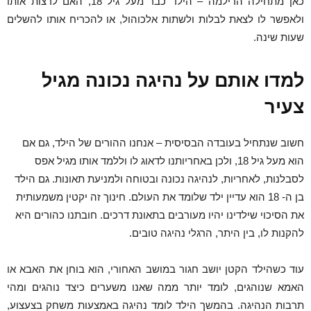
כאן מתחילה הדילמה – הילד כבר מעל גיל 18, האם לרצות אותו
ולאפשר לו לצאת לבלות ולשתות אלכוהול, או להכריח אותו להשלים
שעות שינה.
למדו אותם על נהיגה נכונה מגיל
צעיר
חשוב שנתחיל בעובדה הבסיסית – אנחנו ההורים של הילד, גם אם
הוא מעל גיל 18, ולכן באחריותנו לדאוג לו וללמד אותו מגיל אפס
לסבלנות, לאחריות, לנהיגה נכונה ובטוחה ולמניעת תאונות. גם הילד
בן ה- 18 הוא עדיין ילד שלומד את העולם. חינוך זה יקטין משמעותית
את הסיכוי שילדינו יהיו מעורבים בתאונת דרכים. חובתנו כהורים היא
להקנות לו, בין היתר, הרגלי נהיגה טובים.
עוד כשהילד הקטן יושב חגור במושב האחורי, הוא בוחן את האבא או
האמא שנוהגים, לומד יותר ממה שאנו משערים כיצד נוהגים ומהי
תרבות הנהיגה. בהמשך הילד לומד נהיגה באמצעות משחק בצעצוע,