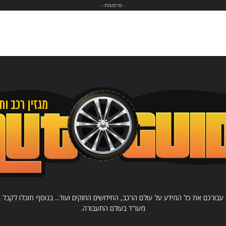
- פרסומת -
רכב ותחבורה Autoguide מציג עבורכם את כל המידע על עולם הרכב, החידושים החוקים ועוד... בנוסף תו
מעו"ד בעולם התעבורה.