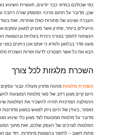
כפי שכולכם בוודאי כבר יודעים, תעשיית השינוע נ
שכן, מדובר על תחום מרכזי המספק שורה רחבה של 
העברה ושינוע של סחורות כאלו ואחרות. זאת בעוד
והיעילים ביותר, פתרון אשר מעניק למגוון עסקים 
הנשימה לחסוך בצורה ניכרת בעלויות ובהוצאות הש
מעט סדר בבלאגן ולוודא כי אתם אכן ניחנים בפני ש
הבא את כל אשר תצטרכו לדעת אודות השכרת מלגז
השכרת מלגזות לכל צורך
השכרת מלגזות
מהווה פתרון מעולה עבור עסקים 
היום קיים מגוון רחב של סוגי מלגזות המוצעות להש
ההמלצה המרכזית תהיה להשכיר את המלגזות שיענו
כאמור, בעידן של היום ניתן לפגוש במגוון פתרונות
מדובר על מלגזות ממונעות לצד מגוון כלי שינוע מג
המלגזות לצרכים של העסק שלכם, זאת מתוך המטרה
פחות חשוב – לחסוך בהוצאות מיותרות. יחד עם הא