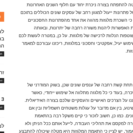
וטה להתפתח בצורה ניכרת יחוד עם חלוף השנים האחרונות
פתרונות ייעול למגוון רחב של עסקים שונים הכוללים בתוכם
כ
 כי השכרת מלגזות מהווה את אחד מהפתרונות החסכוניים
את האפשרות ליהנות משורה רחבה של יתרונות, ובאותה
לא
וטפות הנלוות לרכישה של מלגזות. על כן, במטרה לעשות לכם
ימוש יעיל, אפקטיבי וחסכוני במלגזות, ריכזנו עבורכם למאמר
הנ
ות.
הש
זה
זי
תחת קשת רחבה של ענפים שונים שכן, בשוק המודרני של
כרה, בעוד כי כל מלגזה מתלווה אל שימוש ייחודי, כאשר
3 דרכים למציאת ביטוח רכב במחיר משתלם
 על הצרכים האישיים והעסקיים שלכם בצורה האידיאלית.
זי
 שינוע, בין אם מדובר על עגלות משטחים חשמליות ובין אם
וונים. כמו כן, חשוב לזכור כי קיים משקל רבה בהתאמת
 למקסם את תהליכי העבודה, לייעל אותם ככל הניתן ולא
למ
מור, יש לציין כי התאמת המלגזות היא מטלה שיכולה להתבצע