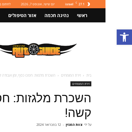
C
27.1
יום שישי, אוגוסט 7, 2026
לחתום ב
israel
ראשי
נהיגה חכמה
אזור הטיפולים
פתח סרגל נגישות
מגזין
רכב
ותחבורה
Autoguide
בית
זירת המומחים
השכרת מלגזות: חסכו כסף, זמן ועבודה 
זירת המומחים
השכרת מלגזות: חסכ
קשה!
על ידי
צוות המגזין
-
12 בפברואר 2024