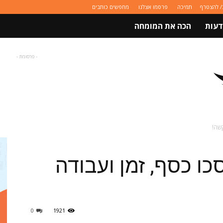
/ להצטרף
תמיכה
פרסמו אצלנו
מחפשים כותבים
דעות
הכה את המומחה
- פרסומת -
קשה!
ו כסף, זמן ועבודה
0
1921