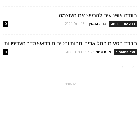
הונדה אופנועים להרגיש את העוצמה
צוות המגזין
-
15 ביולי 2021
הכה את המומחה
0
חברת הסעות בתל אביב: נוחות ובטיחות בראש סדר העדיפויות
צוות המגזין
-
7 בנובמבר 2025
זירת המומחים
0
- פרסומת -