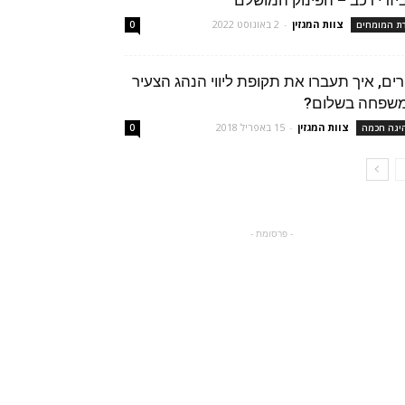
יזרי רכב – הפינוק המושלם
צוות המגזין
-
2 באוגוסט 2022
רת המומחים
0
רים, איך תעברו את תקופת ליווי הנהג הצעיר
שפחה בשלום?
צוות המגזין
-
15 באפריל 2018
יגה חכמה
0
- פרסומת -