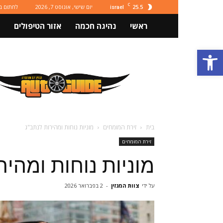
C
25.5
יום שישי, אוגוסט 7, 2026
לחתום ב
israel
ראשי
נהיגה חכמה
אזור הטיפולים
פתח סרגל נגישות
מגזין
רכב
ותחבורה
Autoguide
בית
זירת המומחים
מוניות נוחות ומהירות לנתב"ג
זירת המומחים
מוניות נוחות ומהיר
על ידי
צוות המגזין
-
2 בפברואר 2026