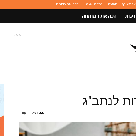
/ להצטרף
תמיכה
פרסמו אצלנו
מחפשים כותבים
דעות
הכה את המומחה
- פרסומת -
ות לנתב"ג
0
427