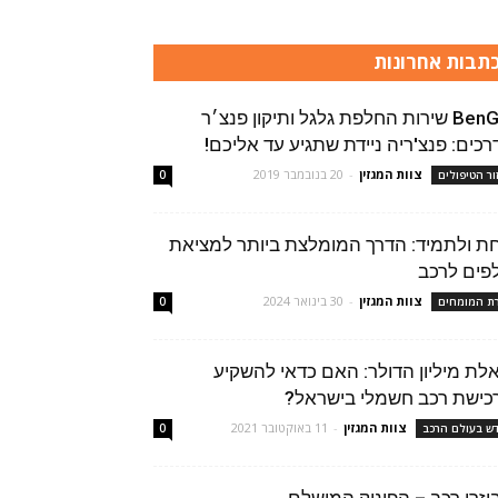
תבות אחרונות
BenGal שירות החלפת גלגל ותיקון פנצ׳ר
רכים: פנצ'ריה ניידת שתגיע עד אליכם!
צוות המגזין
-
20 בנובמבר 2019
ור הטיפולים
0
ת ולתמיד: הדרך המומלצת ביותר למציאת
פים לרכב
צוות המגזין
-
30 בינואר 2024
רת המומחים
0
לת מיליון הדולר: האם כדאי להשקיע
כישת רכב חשמלי בישראל?
צוות המגזין
-
11 באוקטובר 2021
ש בעולם הרכב
0