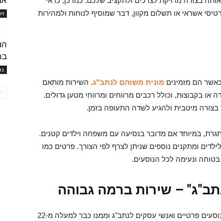
אב
ותה בצורה מדויקת לצרכים ולתקציב שלכם. כמו כן, כדאי
סי אשראי או תשלום מקוון, דבר שמוסיף לנוחות ולמהירות
זי
הו
במ
נה
 כאשר הם מזמינים
מונית משוהם לנתב"ג
. השירות מותאם
 או בקבוצות, וכולל רכבים מרווחים ומרווחי מטען גדולים.
בצורה מיטבית ולהגיע לשדה התעופה בזמן.
רת, במיוחד אם מדובר בנסיעה עם משפחה וילדים קטנים.
ילדים ומתקנים נוספים שניתן לצרף לפי הצורך. פרטים כמו
בטוחה ונעימה לכל הנוסעים.
תב"ג" – שירות ברמה גבוהה
תחנת מוניות "הממריאים נתב"ג" מתמחה בהסעת נוסעים פרטיים ואנשי עסקים לנתב"ג וממנו כבר למעלה מ-22