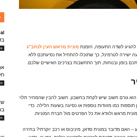
כ
בד
 להגיע לשדה התעופה, הזמנת
מונית מראש העין לנתב"ג
אז
עה ישירה לטרמינל, כך שתוכלו להתחיל את נסיעתכם ללא
אתכם בזמן ובנוחות, תוך התחשבות בצרכים האישיים שלכם.
אח
חל
ר
זי
וא גורם חשוב שיש לקחת בחשבון. חשוב להבין שהמחיר תלוי
שא
תוספות כמו מזוודות נוספות או נסיעה בשעות הלילה. כדי
בר
ונית מראש ולוודא את כל הפרטים מול חברת המוניות.
חד
 – האם מדובר במונית סדאן, מיניבוס או רכב יוקרתי? בחירה