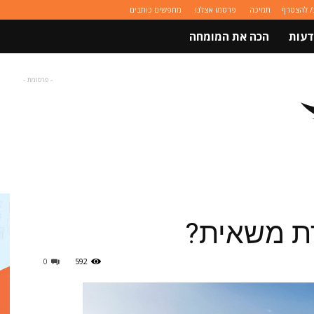
/ להצטרף
תמיכה
פרסמו אצלנו
מחפשים כותבים
דעות
הכה את המומחה
- פרסומת -
ת משאית?
0
592