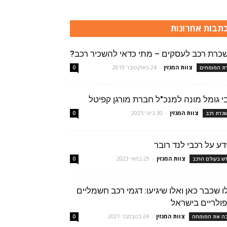
תבות אחרונות
כרת רכב לעסקים – מתי כדאי להשכיר רכב?
צוות המגזין
-
24 באוקטובר 2019
רת המומחים
0
י גומל מונה למנכ"ל חברת מורגן קפיטל
צוות המגזין
-
30 ביוני 2025
כרת רכב
0
דע על רכבי לנד רובר
צוות המגזין
-
29 במאי 2023
ש בעולם הרכב
0
ו שכבר כאן ואלו שיגיעו: דגמי רכב חשמליים
פולריים בישראל
צוות המגזין
-
24 בנובמבר 2021
ה את המומחה
0