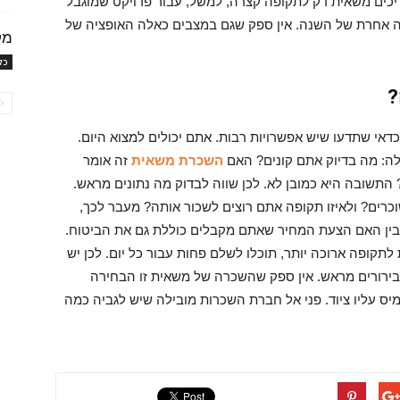
יכים משאית רק לתקופה קצרה, למשל, עבור פרויקט שמוגבל
ופה אחרת של השנה. אין ספק שגם במצבים כאלה האופציה של
מק
כל
?
דאי שתדעו שיש אפשרויות רבות. אתם יכולים למצוא היום.
לה: מה בדיוק אתם קונים? האם
השכרת משאית
זה אומר
תשובה היא כמובן לא. לכן שווה לבדוק מה נתונים מראש.
רים? ולאיזו תקופה אתם רוצים לשכור אותה? מעבר לכך,
ין האם הצעת המחיר שאתם מקבלים כוללת גם את הביטוח.
ופה ארוכה יותר, תוכלו לשלם פחות עבור כל יום. לכן יש
בירורים מראש. אין ספק שהשכרה של משאית זו הבחירה
יס עליו ציוד. פני אל חברת השכרות מובילה שיש לגביה כמה