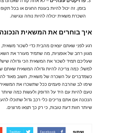
פרויקטים עונתיים
– לא אחת קורה שאנחנו צר
בזמן. זה יכול להיות בעונת החגים או בכל תק
השכרת משאית יכולה להיות נוחה ונגישה.
איך בוחרים את המשאית הנכונה
רגע לפני שאתם יוצאים מהבית כדי לשכור משאית, כ
מגוון רחב של אופציות, מה שתמיד מעורר את השא
שעליכם תמיד לשכור את המשאית הכי גדולה שיש? ה
למשל: כמה צריכה להיות גדולה המשאית שאתם שוכ
כשמדברים על השכרה של משאית, חשוב מאוד להב
שימו לב שהרבה פעמים ככל שתשכרו את המשאית לתק
טעם להיות עם היד על הדופק ולעשות כמה שיותר 
הנכונה אם אתם צריכים כלי רכב גדול שתוכלו להעמ
שיותר חוות דעת טובות, כי רק כך תצאו מרוצים.
שיתוף
Twitter
Facebook