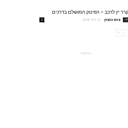
רר יין לרכב – הפינוק המושלם בדרכים
צוות המגזין
-
12 ביולי 2018
לי
0
- פרסומת -