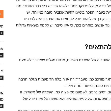
ל דירה או על פרויקט זמני כלשהו שדורש כלי רכב מסחרי. מה
בעבר, הפכה בימינו להיות אופציה טובה במיוחד. יש
כ
וכה, כך שכל אחד יוכל להתאים את הפתרון הזה לצרכים
וד אנשים בוחרים בכך, כי איזו סיבה יש לקנות משאיות גדולות
הש
זי
להתאים?
אב
הש
 מהאופציה של השכרת משאית, אנחנו מגלים שמדובר לא מעט
מי
חד
תגר מורכב כמו מעבר דירה או הובלה חד פעמית מגלה הרבה
ת טובה, נגישה ונוחה מאוד.
גם יזמים נהנים לא פעם מאופציה כמו השכרה של משאית. זו
אל
 האפשרות של קניית משאית, ולא משנה על איזה גודל של
פו
הכ