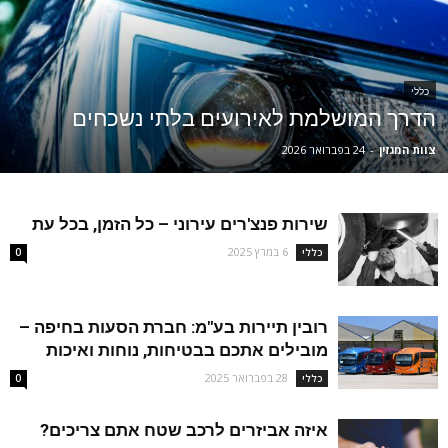
כללי
הדרך המושלמת לאירועים בלתי נשכחים
צוות המגזין
-
24 בפברואר 2026
שירות פנצ'רים עירוני – כל הזמן, בכל עת
6 במרץ 2025
כללי
0
רובין תיירות בע"מ: חברת הסעות בחיפה –
מובילים אתכם בבטיחות, נוחות ואיכות
28 בפברואר 2025
כללי
0
איזה אביזרים לרכב שטח אתם צריכים?