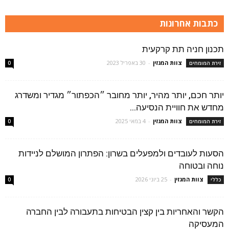
כתבות אחרונות
תכנון חניה תת קרקעית
צוות המגזין
-
30 באפריל 2023
זירת המומחים
0
יותר חכם, יותר מהיר, יותר מחובר ״הכפתור״ מגדיר ומשדרג
מחדש את חוויית הנסיעה...
צוות המגזין
-
4 במאי 2025
זירת המומחים
0
הסעות לעובדים ולמפעלים בשרון: הפתרון המושלם לניידות
נוחה ובטוחה
צוות המגזין
-
25 ביוני 2026
כללי
0
הקשר והאחריות בין קצין הבטיחות בתעבורה לבין החברה
המעסיקה