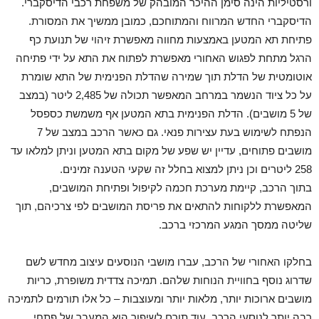
ורסטיליות הינה סימן ההיכר המובהק של משפחת רכבי הדיסקברי.
הדיסקברי החדש המרווח והמתוחכם, כמובן ממשיך את המסורת.
פתיחת תא המטען באמצעות מחווה מאפשרת זיהוי של תנועת כף
הרגל מתחת לפגוש האחורי מאפשרת לפתוח את התא על ידי פתיחה
אוטומטית של הדלת תוך שמירה שהדלת הפנימית של התא שומרת
על כל ציוד הנשמר במרחב המאפשר תכולה של 2,485 ליטר (במצב
של 5 מושבים). הדלת הפנימית בתא המטען אף משמשת כספסל
הנפתח לשימוש בעת עצירות פנאי. גם כאשר הרכב במצב של 7
מושבים פתוחים, עדיין יש שפע של מקום בתא המטען וניתן למלאו עד
258 ליטרים וכן ניתן למצוא בחלל זה שקעי הטענה זמינים.
בתוך הרכב, קיימת מערכת חכמה לקיפול ופתיחת המושבים,
המאפשרת ללקוחות להתאים את פריסת המושבים לפי צרכיהם, תוך
שליטה ממסך המגע המרכזי ברכב.
בחלקו האחורי של הרכב, עברו מושבי הנוסעים עיצוב מחדש לשם
שדרוג נוסף בחוויית הנוחות שלהם. תמיכה צדדית משופרת, כריות
מושבים ארוכות יותר, מלאות יותר ומעוצבות – כל אלו תורמים לתמיכה
רבה יותר לנוסעי הרכב. עוד תורם לשיפור הוא המעבר של פתחי