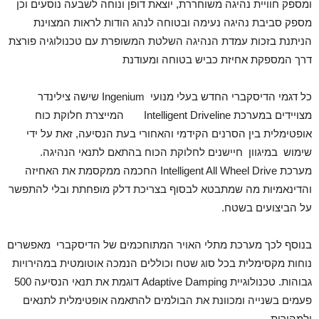
ומספק חוויית נהיגה משוחררת, יוצאת דופן ונוחה לשבעה נוסעים וכן
מספק סביבת נהיגה נעימה ובטוחה לנהג הודות לראות המצוינת
הניתנת בזכות עמדת הנהיגה השלטת המשופרת עם טכנולוגיה פורצת
דרך המספקת אחיזת כביש בטוחה ומעודנת
כל דגמי הדיסקברי החדש בעלי מנועי Ingenium שישה צילינדר
מצויידים במערכת Intelligent Driveline המייצרת חלוקת כוח
אופטימלית בין הסרנים הקידמי והאחורי בעת הנסיעה, זאת על ידי
שימוש במיגוון חיישנים לחלוקת הכוח בהתאם לתנאי הנהיגה.
מערכת Intelligent All Wheel Drive החכמה ממקסמת את האחיזה
והדינאמיות מה שמתבטא לבסוף בצריכת דלק מופחתת ובלי להתפשר
על הביצועים בשטח.
בנוסף לכך מערכת מתלי האויר המתוחכמים של הדיסקברי מאפשרים
נוחות מקסימלית בכל סוג שטח וכוללים הנמכה אוטומטית במהירויות
גבוהות. טכנולוגיית Adaptive Damping דוגמת את תנאי הנסיעה 500
פעמים בשנייה ומכוונת את הבולמים להתאמה אופטימלית לתנאים
ולמהירות.