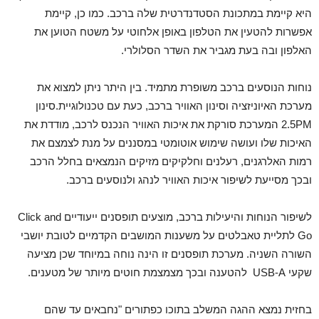
היא קיימת במתכונת הסטדנדרטית שלה ברכב. כמו כן, קיימת
אפשרות להטעין את הטלפון באופן אלחוטי על משטח הטוען את
האלפון ובה בעת מגביר את השדר הסלולרי.
נוחות הנוסעים ברכב משופרת מתמיד. בין היתר ניתן למצוא את
מערכת האיוניזציה וסינון האוויר ברכב, כעת עם טכנולוגיית.סינון
2.5PM המערכת סורקת את איכות האוויר הנכנס לרכב, מודדת את
האיכות שלו ועושה שימוש אוטומטי במסננים על מנת לצמצם את
רמות האלרגנים, רעלנים וחלקיקים מזיקים הנמצאים בחלל הרכב
ובכך מסייעת לשיפור איכות האוויר לנהג ולנוסעים ברכב.
לשיפור הנוחות והיעילות ברכב, מוצעים תופסנים ייעודיים Click and
Go לתליית טאבלטים על משענות המושבים הקדמיים לטובת יושבי
השורה השניה. מערכת תופסנים זו הינה נוחה במיוחד שכן מציעה
שקעי USB-A להטענה ובכך מצמצמת חוטים מיותר של מטענים.
בחזית נמצא ההגה המשלב בתוכו כפתורים "נחבאים עד שהם