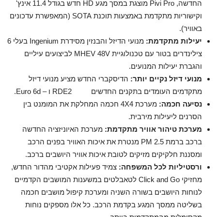
החדשה, Pivi Pro מוצגת במסך מגע HD חדש בגודל 11.4 אינץ'
וקישוריות מתקדמת באמצעות תוכנת SOTA (המאפשרת עדכונים
באוויר).
יעילות מתקדמת:
מנועי הדיזל והבנזין מסידרת Ingenium בעלי 6
צילינדרים בטור עם טכנולוגיית MHEV 48V לביצועים עיליים
והגברת יעילות המנועים.
מנועי דיזל נקיים יותר:
הדיסקברי החדש מציע מנועי דיזל
מתקדמים העומדים בתקנים החדשים RDE2 ו – Euro 6d.
נסיעה חכמה:
מערכת 4X4 חכמה המחלקת את המומנט בין
הסרנים ליעילות מירבית.
מערכת טיהור אוויר מתקדמת:
מערכת האיוניזציה החדשה
ברכב ברמת PM 2.5 מנטרת את איכות האוויר בפנים הרכב
ומסננת חלקיקים מזיקים לטובת איכות אוויר היושבים ברכב.
ורסטיליות לכל המשפחה:
צמיד פעילות אקטיבי מהדור החדש,
מחזיקי Click and Go לטאבלטים במשענות המושבים הקדמיים
לנוחות היושבים בשורה השניה ומערכת קיפול מושבים חכמה
בשליטה ממסך המגע בקדמת הרכב. כל אלו מספקים נוחות