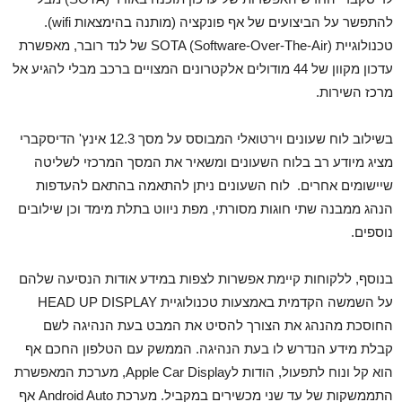
להתפשר על הביצועים של אף פונקציה (מותנה בהימצאות wifi).
טכנולוגיית SOTA (Software-Over-The-Air) של לנד רובר, מאפשרת
עדכון מקוון של 44 מודולים אלקטרונים המצויים ברכב מבלי להגיע אל
מרכז השירות.
בשילוב לוח שעונים וירטואלי המבוסס על מסך 12.3 אינץ' הדיסקברי
מציג מיודע רב בלוח השעונים ומשאיר את המסך המרכזי לשליטה
שיישומים אחרים. לוח השעונים ניתן להתאמה בהתאם להעדפות
הנהג ממבנה שתי חוגות מסורתי, מפת ניווט בתלת מימד וכן שילובים
נוספים.
בנוסף, ללקוחות קיימת אפשרות לצפות במידע אודות הנסיעה שלהם
על השמשה הקדמית באמצעות טכנולוגיית HEAD UP DISPLAY
החוסכת מהנהג את הצורך להסיט את המבט בעת הנהיגה לשם
קבלת מידע הנדרש לו בעת הנהיגה. הממשק עם הטלפון החכם אף
הוא קל ונוח לתפעול, הודות לApple Car Display, מערכת המאפשרת
התממשקות של עד שני מכשירים במקביל. מערכת Android Auto אף