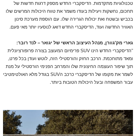
טכנולוגיות מתקדמות. הדיסקברי החדש מספק דרגות חדשות של
תחכום, נחשקות ויעילות בעודו משמר את טווח היכולות המרשים שלו
בכביש ובשטח ואת יכולות הגרירה שלו. עם הוספת מערכת סינון
האוויר החדשה ועוד, הדיסקברי החדש דואג לנוסעיו יותר מאי פעם.
גארי מק'גוורן, מנהל העיצוב הראשי של יגואר – לנד רובר:
"הדיסקברי החדש הינו SUV פרימיום המעוצב בצורה פרופורציונלית
ומאד מתוחכמת. הרכב החזק והורסטילי הזה, לוטש ועודן בכל פרט,
תוך שיפור העוצמה החיצונית שלו והמרחב הפנימי הורסטילי על מנת
לשמר את מקומו של הדיסקברי כרכב הSUV בגודל מלא האולטימטיבי
עבור המשפחה ובעל היכולות הטובות ביותר.