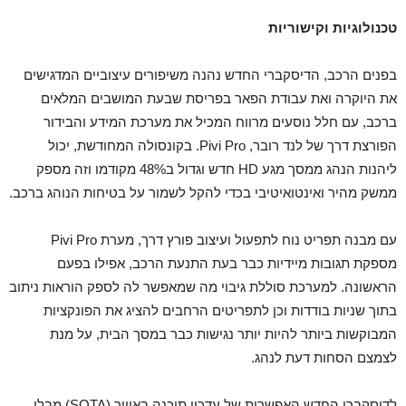
טכנולוגיות וקישוריות
בפנים הרכב, הדיסקברי החדש נהנה משיפורים עיצוביים המדגישים
את היוקרה ואת עבודת הפאר בפריסת שבעת המושבים המלאים
ברכב, עם חלל נוסעים מרווח המכיל את מערכת המידע והבידור
הפורצת דרך של לנד רובר, Pivi Pro. בקונסולה המחודשת, יכול
ליהנות הנהג ממסך מגע HD חדש וגדול ב48% מקודמו וזה מספק
ממשק מהיר ואינטואיטיבי בכדי להקל לשמור על בטיחות הנוהג ברכב.
עם מבנה תפריט נוח לתפעול ועיצוב פורץ דרך, מערת Pivi Pro
מספקת תגובות מיידיות כבר בעת התנעת הרכב, אפילו בפעם
הראשונה. למערכת סוללת גיבוי מה שמאפשר לה לספק הוראות ניתוב
בתוך שניות בודדות וכן לתפריטים הרחבים להציג את הפונקציות
המבוקשות ביותר להיות יותר נגישות כבר במסך הבית, על מנת
לצמצם הסחות דעת לנהג.
לדיסקברי החדש האפשרות של עדכון תוכנה באוויר (SOTA) מבלי