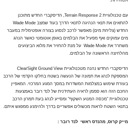
עם טכנולוגיית Terrain Response 2, הדיסקברי החדש מתוכנן
להתאים את תנאי הנהיגה לתנאי הדרך בעוד שמצב Wade Mode
החדש (צליחת מים) מאפשר לרכב לנסוע בצורה אופטימלית במעבר
מים עמוקים ואף מפעיל את הבלמים באופן אוטומטי כאשר הנהג
משחרר את Wade Mode על מנת להחזיר את מלוא הביצועים
מהלחיצה הראשונה על הבלמים.
הדיסקברי החדש נהנה מטכנולוגיית ClearSight Ground View
המספקת לנהג את תמונה של הנעשה בשטח בחלקו הקדמי של הרכב
בעזרת שימוש במצלמות המשדרות במסך המגע המרכזי. המאפיין
החכם הזה הוא סממן לראיה העתידנית של לנד רובר באמצעות
טכנולוגיית "מכסה המנוע השקוף" ומסייע לנהג בעת תמרון הרכב
בתנאי השטח לראות מכשולים אפשריים בדרך ולהימנע ממפגש איתם.
מייק קרוס, מהנדס ראשי לנד רובר :