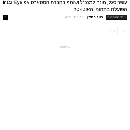
עופר סגל, מונה למנכ"ל ושותף בחברת הסטארט אפ InCarEye
הפועלת בתחומי האוטו-טק
צוות המגזין
-
27 ביולי 2022
זירת המומחים
0
- פרסומת -